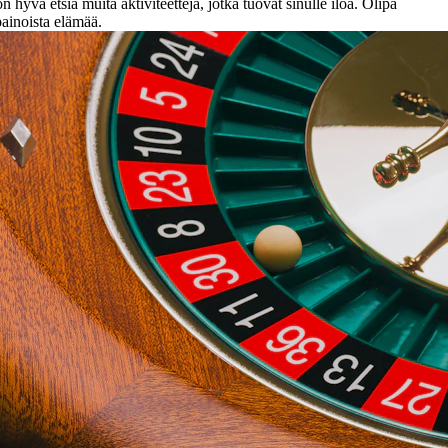
on hyvä etsiä muita aktiviteetteja, jotka tuovat sinulle iloa. Olipa
painoista elämää.