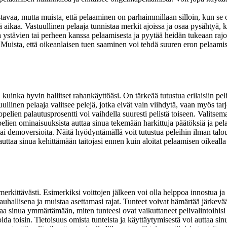
tavaa, mutta muista, että pelaaminen on parhaimmillaan silloin, kun se on
ä aikaa. Vastuullinen pelaaja tunnistaa merkit ajoissa ja osaa pysähtyä, 
la ystävien tai perheen kanssa pelaamisesta ja pyytää heidän tukeaan rajo
. Muista, että oikeanlaisen tuen saaminen voi tehdä suuren eron pelaam
 kuinka hyvin hallitset rahankäyttöäsi. On tärkeää tutustua erilaisiin pe
ullinen pelaaja valitsee pelejä, jotka eivät vain viihdytä, vaan myös tar
elien palautusprosentti voi vaihdella suuresti pelistä toiseen. Valitsemal
 pelien ominaisuuksista auttaa sinua tekemään harkittuja päätöksiä ja p
ai demoversioita. Näitä hyödyntämällä voit tutustua peleihin ilman talou
 auttaa sinua kehittämään taitojasi ennen kuin aloitat pelaamisen oikealla 
t
kittävästi. Esimerkiksi voittojen jälkeen voi olla helppoa innostua ja h
uhallisena ja muistaa asettamasi rajat. Tunteet voivat hämärtää järkevää a
a sinua ymmärtämään, miten tunteesi ovat vaikuttaneet pelivalintoihisi ja
oida toisin. Tietoisuus omista tunteista ja käyttäytymisestä voi auttaa s