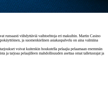
avat runsaasti viihdyttäviä vaihtoehtoja eri makuihin. Martin Casino
elppokäyttöinen, ja suomenkielinen asiakaspalvelu on aina valmiina
 tarjoukset voivat kuitenkin houkutella pelaajia pelaamaan enemmän
ta ja tarjoaa pelaajilleen mahdollisuuden asettaa omat talletusrajat ja