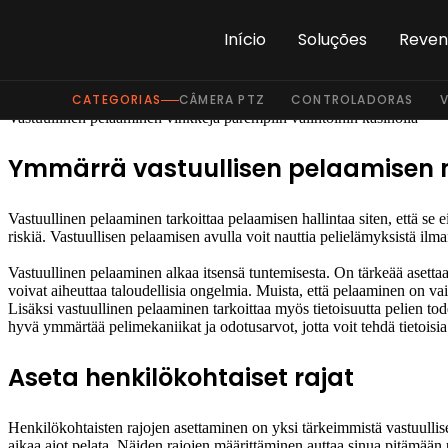
Início
Soluções
Reven
Vastuullinen pelaaminen v
CATEGORIAS
CÂMERA PTZ
CONTROLADORAS
Vastuullinen pelaaminen vinkkejä parempiin valintoihin kasinolla
Ymmärrä vastuullisen pelaamisen 
Vastuullinen pelaaminen tarkoittaa pelaamisen hallintaa siten, että se e
riskiä. Vastuullisen pelaamisen avulla voit nauttia pelielämyksistä ilma
Vastuullinen pelaaminen alkaa itsensä tuntemisesta. On tärkeää asettaa bu
voivat aiheuttaa taloudellisia ongelmia. Muista, että pelaaminen on vai
Lisäksi vastuullinen pelaaminen tarkoittaa myös tietoisuutta pelien tod
hyvä ymmärtää pelimekaniikat ja odotusarvot, jotta voit tehdä tietoisi
Aseta henkilökohtaiset rajat
Henkilökohtaisten rajojen asettaminen on yksi tärkeimmistä vastuullis
aikaa aiot pelata. Näiden rajojen määrittäminen auttaa sinua pitämään p