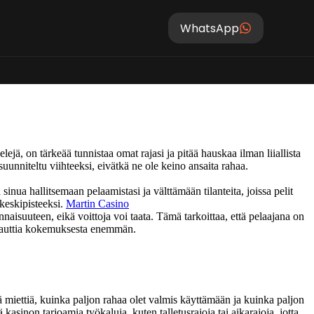
WhatsApp
ihin kasinolla
lejä, on tärkeää tunnistaa omat rajasi ja pitää hauskaa ilman liiallista
suunniteltu viihteeksi, eivätkä ne ole keino ansaita rahaa.
sinua hallitsemaan pelaamistasi ja välttämään tilanteita, joissa pelit
 keskipisteeksi.
Martin Casino
naisuuteen, eikä voittoja voi taata. Tämä tarkoittaa, että pelaajana on
ja nauttia kokemuksesta enemmän.
 miettiä, kuinka paljon rahaa olet valmis käyttämään ja kuinka paljon
asinon tarjoamia työkaluja, kuten talletusrajoja tai aikarajoja, jotta