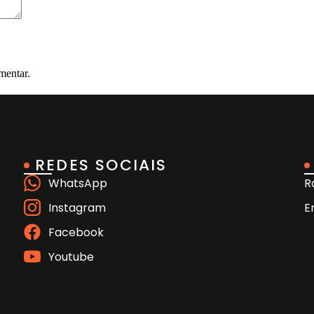
mentar.
REDES SOCIAIS
WhatsApp
R
Instagram
E
Facebook
Youtube