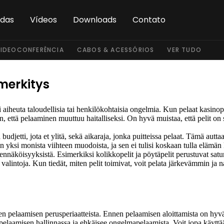
das
Vídeos
Downloads
Contato
inkkejä parempiin valinto
VIDEOCONFERÊNCIA
CABOS & ACESSÓRIOS
VER TUDO
merkitys
i aiheuta taloudellisia tai henkilökohtaisia ongelmia. Kun pelaat kasinope
n, että pelaaminen muuttuu haitalliseksi. On hyvä muistaa, että pelit on 
djetti, jota et ylitä, sekä aikaraja, jonka puitteissa pelaat. Tämä auttaa 
n yksi monista viihteen muodoista, ja sen ei tulisi koskaan tulla elämän
ennäköisyyksistä. Esimerkiksi kolikkopelit ja pöytäpelit perustuvat satun
a valintoja. Kun tiedät, miten pelit toimivat, voit pelata järkevämmin 
en pelaamisen perusperiaatteista. Ennen pelaamisen aloittamista on hyvä
elaamisen hallinnassa ja ehkäisee ongelmapelaamista. Voit jopa käyttää k