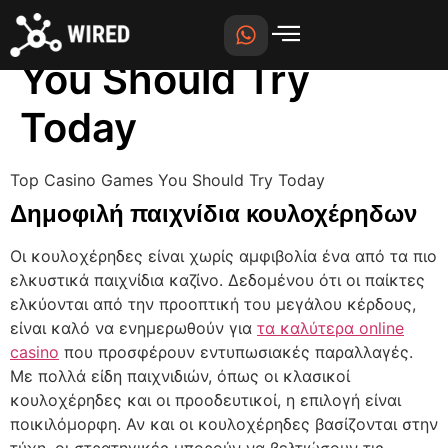
Top Casino Games
You Should Try
Today
Top Casino Games You Should Try Today
Δημοφιλή παιχνίδια κουλοχέρηδων
Οι κουλοχέρηδες είναι χωρίς αμφιβολία ένα από τα πιο
ελκυστικά παιχνίδια καζίνο. Δεδομένου ότι οι παίκτες
ελκύονται από την προοπτική του μεγάλου κέρδους,
είναι καλό να ενημερωθούν για
τα καλύτερα online
casino
που προσφέρουν εντυπωσιακές παραλλαγές.
Με πολλά είδη παιχνιδιών, όπως οι κλασικοί
κουλοχέρηδες και οι προοδευτικοί, η επιλογή είναι
ποικιλόμορφη. Αν και οι κουλοχέρηδες βασίζονται στην