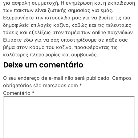
για ασφαλή συμμετοχή. Η ενημέρωση και η εκπαίδευση
των παικτών είναι ζωτικής σημασίας για εμάς.
Εξερευνήστε την ιστοσελίδα μας για να βρείτε τις πιο
δημοφιλείς επιλογές καζίνο, καθώς και τις τελευταίες
τάσεις και εξελίξεις στον τομέα των online παιχνιδιών.
Είμαστε εδώ για να σας υποστηρίξουμε σε κάθε σας
βήμα στον κόσμο του καζίνο, προσφέροντας τις
καλύτερες πληροφορίες και συμβουλές.
Deixe um comentário
O seu endereço de e-mail não será publicado.
Campos
obrigatórios são marcados com
*
Comentário
*