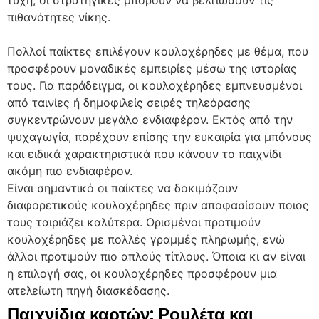
τύχη, οι στρατηγικές μπορούν να βελτιώσουν τις
πιθανότητες νίκης.
Πολλοί παίκτες επιλέγουν κουλοχέρηδες με θέμα, που
προσφέρουν μοναδικές εμπειρίες μέσω της ιστορίας
τους. Για παράδειγμα, οι κουλοχέρηδες εμπνευσμένοι
από ταινίες ή δημοφιλείς σειρές τηλεόρασης
συγκεντρώνουν μεγάλο ενδιαφέρον. Εκτός από την
ψυχαγωγία, παρέχουν επίσης την ευκαιρία για μπόνους
και ειδικά χαρακτηριστικά που κάνουν το παιχνίδι
ακόμη πιο ενδιαφέρον.
Είναι σημαντικό οι παίκτες να δοκιμάζουν
διαφορετικούς κουλοχέρηδες πριν αποφασίσουν ποιος
τους ταιριάζει καλύτερα. Ορισμένοι προτιμούν
κουλοχέρηδες με πολλές γραμμές πληρωμής, ενώ
άλλοι προτιμούν πιο απλούς τίτλους. Όποια κι αν είναι
η επιλογή σας, οι κουλοχέρηδες προσφέρουν μια
ατελείωτη πηγή διασκέδασης.
Παιχνίδια καρτών: Ρουλέτα και