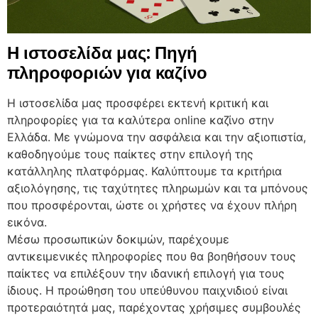
Η ιστοσελίδα μας: Πηγή
πληροφοριών για καζίνο
Η ιστοσελίδα μας προσφέρει εκτενή κριτική και
πληροφορίες για τα καλύτερα online καζίνο στην
Ελλάδα. Με γνώμονα την ασφάλεια και την αξιοπιστία,
καθοδηγούμε τους παίκτες στην επιλογή της
κατάλληλης πλατφόρμας. Καλύπτουμε τα κριτήρια
αξιολόγησης, τις ταχύτητες πληρωμών και τα μπόνους
που προσφέρονται, ώστε οι χρήστες να έχουν πλήρη
εικόνα.
Μέσω προσωπικών δοκιμών, παρέχουμε
αντικειμενικές πληροφορίες που θα βοηθήσουν τους
παίκτες να επιλέξουν την ιδανική επιλογή για τους
ίδιους. Η προώθηση του υπεύθυνου παιχνιδιού είναι
προτεραιότητά μας, παρέχοντας χρήσιμες συμβουλές