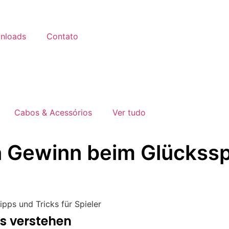
nloads
Contato
Cabos & Acessórios
Ver tudo
n Gewinn beim Glückssp
pps und Tricks für Spieler
s verstehen