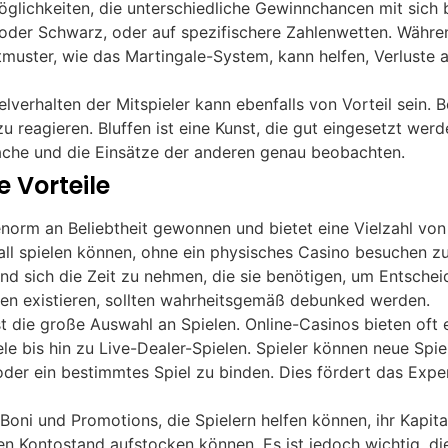
glichkeiten, die unterschiedliche Gewinnchancen mit sich br
oder Schwarz, oder auf spezifischere Zahlenwetten. Währen
tmuster, wie das Martingale-System, kann helfen, Verluste 
erhalten der Mitspieler kann ebenfalls von Vorteil sein. Be
 reagieren. Bluffen ist eine Kunst, die gut eingesetzt werd
ache und die Einsätze der anderen genau beobachten.
 Vorteile
enorm an Beliebtheit gewonnen und bietet eine Vielzahl von V
all spielen können, ohne ein physisches Casino besuchen zu
nd sich die Zeit zu nehmen, die sie benötigen, um Entschei
en existieren, sollten wahrheitsgemäß debunked werden.
st die große Auswahl an Spielen. Online-Casinos bieten oft 
iele bis hin zu Live-Dealer-Spielen. Spieler können neue Sp
oder ein bestimmtes Spiel zu binden. Dies fördert das Exp
Boni und Promotions, die Spielern helfen können, ihr Kapita
hren Kontostand aufstocken können. Es ist jedoch wichtig, d