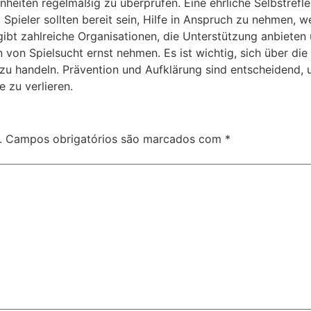
nheiten regelmäßig zu überprüfen. Eine ehrliche Selbstrefl
 Spieler sollten bereit sein, Hilfe in Anspruch zu nehmen, 
 gibt zahlreiche Organisationen, die Unterstützung anbieten
en von Spielsucht ernst nehmen. Es ist wichtig, sich über 
g zu handeln. Prävention und Aufklärung sind entscheidend,
e zu verlieren.
.
Campos obrigatórios são marcados com
*