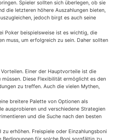
ingen. Spieler sollten sich überlegen, ob sie
d die letzteren höhere Auszahlungen bieten,
auszugleichen, jedoch birgt es auch seine
i Poker beispielsweise ist es wichtig, die
en muss, um erfolgreich zu sein. Daher sollten
orteilen. Einer der Hauptvorteile ist die
 müssen. Diese Flexibilität ermöglicht es den
dungen zu treffen. Auch die vielen Mythen,
eine breitere Palette von Optionen als
iele ausprobieren und verschiedene Strategien
erimentieren und die Suche nach den besten
l zu erhöhen. Freispiele oder Einzahlungsboni
ie Bedingungen für solche Boni sorgfältig zu