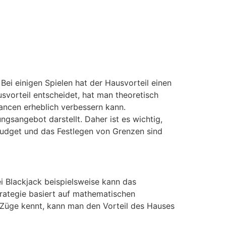
Bei einigen Spielen hat der Hausvorteil einen
svorteil entscheidet, hat man theoretisch
hancen erheblich verbessern kann.
ungsangebot darstellt. Daher ist es wichtig,
s Budget und das Festlegen von Grenzen sind
ei Blackjack beispielsweise kann das
trategie basiert auf mathematischen
n Züge kennt, kann man den Vorteil des Hauses