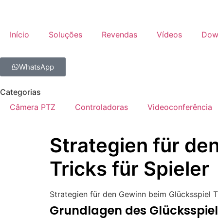
Início
Soluções
Revendas
Vídeos
Dow
WhatsApp
Categorias
Câmera PTZ
Controladoras
Videoconferência
Strategien für de
Tricks für Spieler
Strategien für den Gewinn beim Glücksspiel Ti
Grundlagen des Glücksspiel