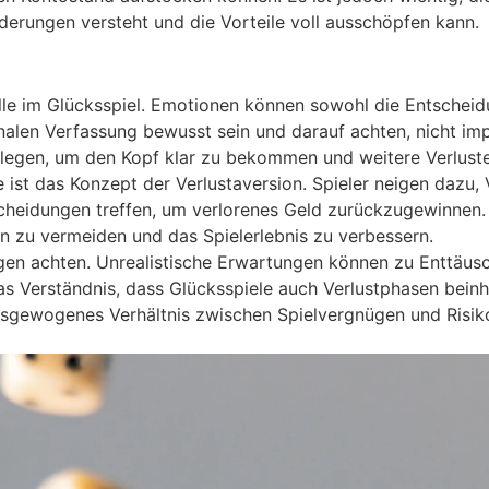
rderungen versteht und die Vorteile voll ausschöpfen kann.
lle im Glücksspiel. Emotionen können sowohl die Entscheid
ionalen Verfassung bewusst sein und darauf achten, nicht i
nzulegen, um den Kopf klar zu bekommen und weitere Verlust
 ist das Konzept der Verlustaversion. Spieler neigen dazu,
scheidungen treffen, um verlorenes Geld zurückzugewinnen.
en zu vermeiden und das Spielerlebnis zu verbessern.
ngen achten. Unrealistische Erwartungen können zu Enttäus
das Verständnis, dass Glücksspiele auch Verlustphasen bein
ausgewogenes Verhältnis zwischen Spielvergnügen und Risi