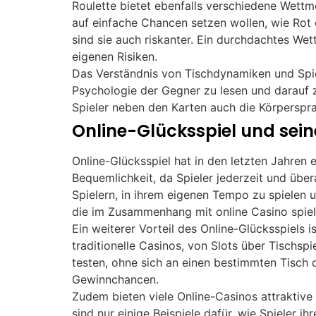
Roulette bietet ebenfalls verschiedene Wettmö
auf einfache Chancen setzen wollen, wie Rot 
sind sie auch riskanter. Ein durchdachtes Wet
eigenen Risiken.
Das Verständnis von Tischdynamiken und Spielv
Psychologie der Gegner zu lesen und darauf zu
Spieler neben den Karten auch die Körperspr
Online-Glücksspiel und seine
Online-Glücksspiel hat in den letzten Jahren 
Bequemlichkeit, da Spieler jederzeit und über
Spielern, in ihrem eigenen Tempo zu spielen u
die im Zusammenhang mit online Casino spiel
Ein weiterer Vorteil des Online-Glücksspiels i
traditionelle Casinos, von Slots über Tischsp
testen, ohne sich an einen bestimmten Tisch 
Gewinnchancen.
Zudem bieten viele Online-Casinos attraktive 
sind nur einige Beispiele dafür, wie Spieler i