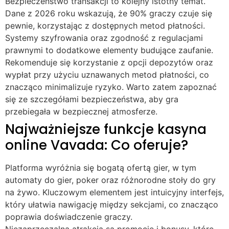
Bezpieczeństwo transakcji to kolejny istotny temat.
Dane z 2026 roku wskazują, że 90% graczy czuje się
pewnie, korzystając z dostępnych metod płatności.
Systemy szyfrowania oraz zgodność z regulacjami
prawnymi to dodatkowe elementy budujące zaufanie.
Rekomenduje się korzystanie z opcji depozytów oraz
wypłat przy użyciu uznawanych metod płatności, co
znacząco minimalizuje ryzyko. Warto zatem zapoznać
się ze szczegółami bezpieczeństwa, aby gra
przebiegała w bezpiecznej atmosferze.
Najważniejsze funkcje kasyna
online Vavada: Co oferuje?
Platforma wyróżnia się bogatą ofertą gier, w tym
automaty do gier, poker oraz różnorodne stoły do gry
na żywo. Kluczowym elementem jest intuicyjny interfejs,
który ułatwia nawigację między sekcjami, co znacząco
poprawia doświadczenie graczy.