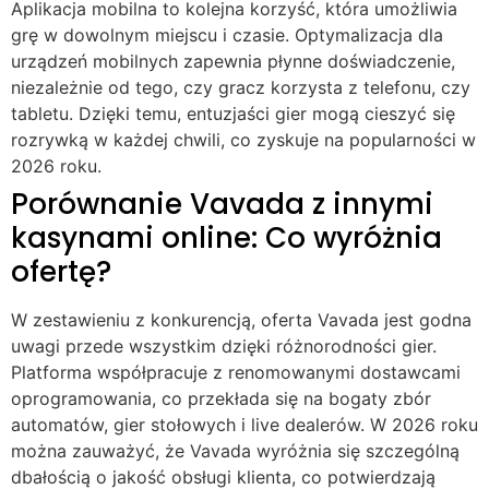
Aplikacja mobilna to kolejna korzyść, która umożliwia
grę w dowolnym miejscu i czasie. Optymalizacja dla
urządzeń mobilnych zapewnia płynne doświadczenie,
niezależnie od tego, czy gracz korzysta z telefonu, czy
tabletu. Dzięki temu, entuzjaści gier mogą cieszyć się
rozrywką w każdej chwili, co zyskuje na popularności w
2026 roku.
Porównanie Vavada z innymi
kasynami online: Co wyróżnia
ofertę?
W zestawieniu z konkurencją, oferta Vavada jest godna
uwagi przede wszystkim dzięki różnorodności gier.
Platforma współpracuje z renomowanymi dostawcami
oprogramowania, co przekłada się na bogaty zbór
automatów, gier stołowych i live dealerów. W 2026 roku
można zauważyć, że Vavada wyróżnia się szczególną
dbałością o jakość obsługi klienta, co potwierdzają