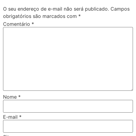
O seu endereço de e-mail não será publicado.
Campos
obrigatórios são marcados com
*
Comentário
*
Nome
*
E-mail
*