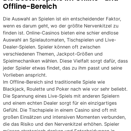
Offline-Bereich
Die Auswahl an Spielen ist ein entscheidender Faktor,
wenn es darum geht, wo der größte Nervenkitzel zu
finden ist. Online-Casinos bieten eine schier endlose
Auswahl an Spielautomaten, Tischspielen und Live-
Dealer-Spielen. Spieler können oft zwischen
verschiedenen Themen, Jackpot-Größen und
Spielmechaniken wählen. Diese Vielfalt sorgt dafür, dass
jeder Spieler etwas findet, das zu ihm passt und seine
Vorlieben anspricht.
Im Offline-Bereich sind traditionelle Spiele wie
Blackjack, Roulette und Poker nach wie vor sehr beliebt.
Die Spannung eines Live-Spiels mit anderen Spielern
und einem echten Dealer sorgt für ein einzigartiges
Gefühl. Die Tischspiele in einem Casino sind oft mit
großen Einsätzen und intensiven Momenten verbunden,
die das Risiko und den Nervenkitzel erhöhen. Spieler