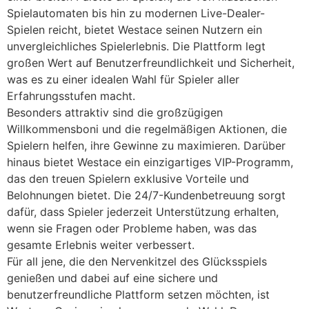
Spielautomaten bis hin zu modernen Live-Dealer-
Spielen reicht, bietet Westace seinen Nutzern ein
unvergleichliches Spielerlebnis. Die Plattform legt
großen Wert auf Benutzerfreundlichkeit und Sicherheit,
was es zu einer idealen Wahl für Spieler aller
Erfahrungsstufen macht.
Besonders attraktiv sind die großzügigen
Willkommensboni und die regelmäßigen Aktionen, die
Spielern helfen, ihre Gewinne zu maximieren. Darüber
hinaus bietet Westace ein einzigartiges VIP-Programm,
das den treuen Spielern exklusive Vorteile und
Belohnungen bietet. Die 24/7-Kundenbetreuung sorgt
dafür, dass Spieler jederzeit Unterstützung erhalten,
wenn sie Fragen oder Probleme haben, was das
gesamte Erlebnis weiter verbessert.
Für all jene, die den Nervenkitzel des Glücksspiels
genießen und dabei auf eine sichere und
benutzerfreundliche Plattform setzen möchten, ist