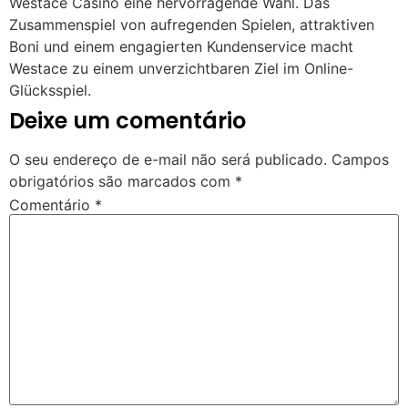
Westace Casino eine hervorragende Wahl. Das
Zusammenspiel von aufregenden Spielen, attraktiven
Boni und einem engagierten Kundenservice macht
Westace zu einem unverzichtbaren Ziel im Online-
Glücksspiel.
Deixe um comentário
O seu endereço de e-mail não será publicado.
Campos
obrigatórios são marcados com
*
Comentário
*