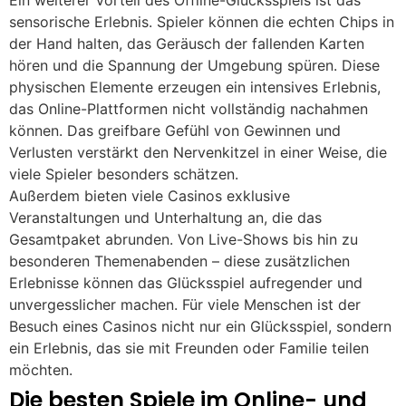
Ein weiterer Vorteil des Offline-Glücksspiels ist das
sensorische Erlebnis. Spieler können die echten Chips in
der Hand halten, das Geräusch der fallenden Karten
hören und die Spannung der Umgebung spüren. Diese
physischen Elemente erzeugen ein intensives Erlebnis,
das Online-Plattformen nicht vollständig nachahmen
können. Das greifbare Gefühl von Gewinnen und
Verlusten verstärkt den Nervenkitzel in einer Weise, die
viele Spieler besonders schätzen.
Außerdem bieten viele Casinos exklusive
Veranstaltungen und Unterhaltung an, die das
Gesamtpaket abrunden. Von Live-Shows bis hin zu
besonderen Themenabenden – diese zusätzlichen
Erlebnisse können das Glücksspiel aufregender und
unvergesslicher machen. Für viele Menschen ist der
Besuch eines Casinos nicht nur ein Glücksspiel, sondern
ein Erlebnis, das sie mit Freunden oder Familie teilen
möchten.
Die besten Spiele im Online- und