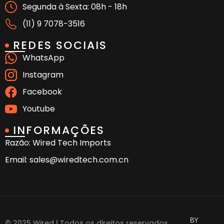
Segunda à Sexta: 08h - 18h
(11) 9 7078-3516
REDES SOCIAIS
WhatsApp
Instagram
Facebook
Youtube
INFORMAÇÕES
Razão: Wired Tech Imports
Email: sales@wiredtech.com.cn
BY
© 2025 Wired | Todos os direitos reservados