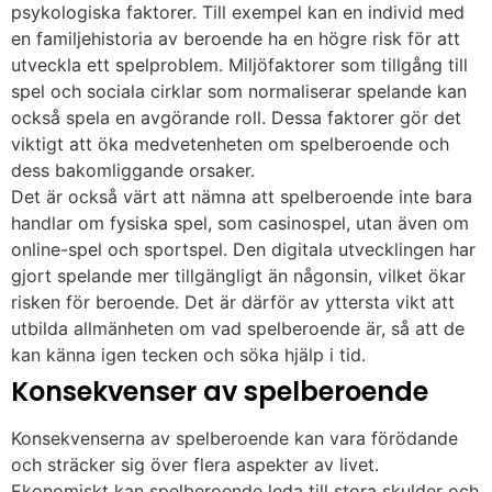
psykologiska faktorer. Till exempel kan en individ med
en familjehistoria av beroende ha en högre risk för att
utveckla ett spelproblem. Miljöfaktorer som tillgång till
spel och sociala cirklar som normaliserar spelande kan
också spela en avgörande roll. Dessa faktorer gör det
viktigt att öka medvetenheten om spelberoende och
dess bakomliggande orsaker.
Det är också värt att nämna att spelberoende inte bara
handlar om fysiska spel, som casinospel, utan även om
online-spel och sportspel. Den digitala utvecklingen har
gjort spelande mer tillgängligt än någonsin, vilket ökar
risken för beroende. Det är därför av yttersta vikt att
utbilda allmänheten om vad spelberoende är, så att de
kan känna igen tecken och söka hjälp i tid.
Konsekvenser av spelberoende
Konsekvenserna av spelberoende kan vara förödande
och sträcker sig över flera aspekter av livet.
Ekonomiskt kan spelberoende leda till stora skulder och