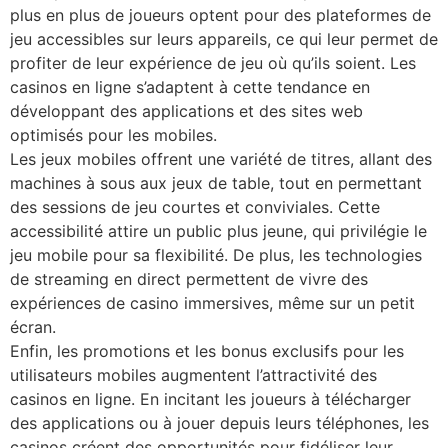
plus en plus de joueurs optent pour des plateformes de
jeu accessibles sur leurs appareils, ce qui leur permet de
profiter de leur expérience de jeu où qu’ils soient. Les
casinos en ligne s’adaptent à cette tendance en
développant des applications et des sites web
optimisés pour les mobiles.
Les jeux mobiles offrent une variété de titres, allant des
machines à sous aux jeux de table, tout en permettant
des sessions de jeu courtes et conviviales. Cette
accessibilité attire un public plus jeune, qui privilégie le
jeu mobile pour sa flexibilité. De plus, les technologies
de streaming en direct permettent de vivre des
expériences de casino immersives, même sur un petit
écran.
Enfin, les promotions et les bonus exclusifs pour les
utilisateurs mobiles augmentent l’attractivité des
casinos en ligne. En incitant les joueurs à télécharger
des applications ou à jouer depuis leurs téléphones, les
casinos créent des opportunités pour fidéliser leur