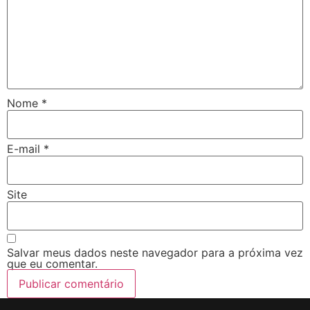
Nome
*
E-mail
*
Site
Salvar meus dados neste navegador para a próxima vez
que eu comentar.