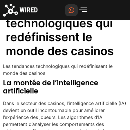
Les tendances
technologiques qui
redéfinissent le
monde des casinos
Les tendances technologiques qui redéfinissent le
monde des casinos
La montée de l’intelligence
artificielle
Dans le secteur des casinos, l’intelligence artificielle (IA)
devient un outil incontournable pour améliorer
l’expérience des joueurs. Les algorithmes d’IA
permettent d’analyser les comportements des