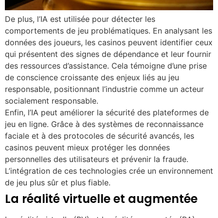
De plus, l’IA est utilisée pour détecter les
comportements de jeu problématiques. En analysant les
données des joueurs, les casinos peuvent identifier ceux
qui présentent des signes de dépendance et leur fournir
des ressources d’assistance. Cela témoigne d’une prise
de conscience croissante des enjeux liés au jeu
responsable, positionnant l’industrie comme un acteur
socialement responsable.
Enfin, l’IA peut améliorer la sécurité des plateformes de
jeu en ligne. Grâce à des systèmes de reconnaissance
faciale et à des protocoles de sécurité avancés, les
casinos peuvent mieux protéger les données
personnelles des utilisateurs et prévenir la fraude.
L’intégration de ces technologies crée un environnement
de jeu plus sûr et plus fiable.
La réalité virtuelle et augmentée