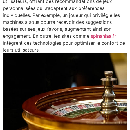
utilisateurs, offrant des recommandations de jeux
personnalisées qui s’adaptent aux préférences
individuelles. Par exemple, un joueur qui privilégie les
machines à sous pourra recevoir des suggestions
basées sur ses jeux favoris, augmentant ainsi son
engagement. En outre, les sites comme
spinaniaa.fr
intègrent ces technologies pour optimiser le confort de
leurs utilisateurs.