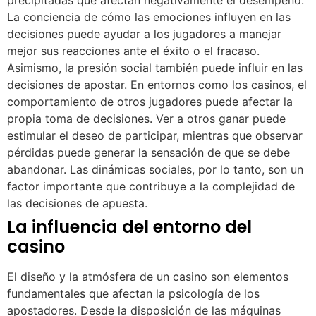
precipitadas que afectan negativamente el desempeño.
La conciencia de cómo las emociones influyen en las
decisiones puede ayudar a los jugadores a manejar
mejor sus reacciones ante el éxito o el fracaso.
Asimismo, la presión social también puede influir en las
decisiones de apostar. En entornos como los casinos, el
comportamiento de otros jugadores puede afectar la
propia toma de decisiones. Ver a otros ganar puede
estimular el deseo de participar, mientras que observar
pérdidas puede generar la sensación de que se debe
abandonar. Las dinámicas sociales, por lo tanto, son un
factor importante que contribuye a la complejidad de
las decisiones de apuesta.
La influencia del entorno del
casino
El diseño y la atmósfera de un casino son elementos
fundamentales que afectan la psicología de los
apostadores. Desde la disposición de las máquinas