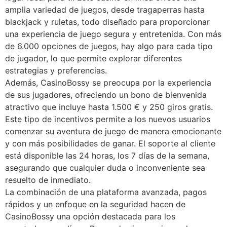
amplia variedad de juegos, desde tragaperras hasta
blackjack y ruletas, todo diseñado para proporcionar
una experiencia de juego segura y entretenida. Con más
de 6.000 opciones de juegos, hay algo para cada tipo
de jugador, lo que permite explorar diferentes
estrategias y preferencias.
Además, CasinoBossy se preocupa por la experiencia
de sus jugadores, ofreciendo un bono de bienvenida
atractivo que incluye hasta 1.500 € y 250 giros gratis.
Este tipo de incentivos permite a los nuevos usuarios
comenzar su aventura de juego de manera emocionante
y con más posibilidades de ganar. El soporte al cliente
está disponible las 24 horas, los 7 días de la semana,
asegurando que cualquier duda o inconveniente sea
resuelto de inmediato.
La combinación de una plataforma avanzada, pagos
rápidos y un enfoque en la seguridad hacen de
CasinoBossy una opción destacada para los