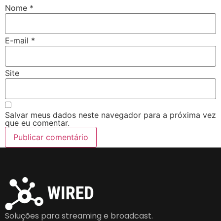
Nome
*
E-mail
*
Site
Salvar meus dados neste navegador para a próxima vez
que eu comentar.
Soluções para streaming e broadcast.