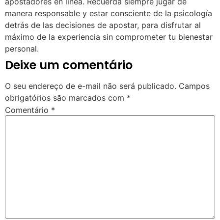
apostadores en línea. Recuerda siempre jugar de
manera responsable y estar consciente de la psicología
detrás de las decisiones de apostar, para disfrutar al
máximo de la experiencia sin comprometer tu bienestar
personal.
Deixe um comentário
O seu endereço de e-mail não será publicado.
Campos
obrigatórios são marcados com
*
Comentário
*