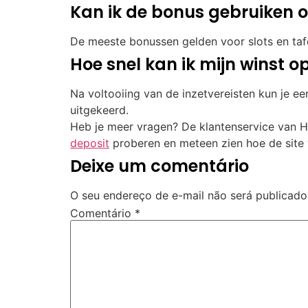
Kan ik de bonus gebruiken op
De meeste bonussen gelden voor slots en tafe
Hoe snel kan ik mijn winst 
Na voltooiing van de inzetvereisten kun je 
uitgekeerd.
Heb je meer vragen? De klantenservice van Hi
deposit
proberen en meteen zien hoe de site 
Deixe um comentário
O seu endereço de e-mail não será publicado
Comentário
*