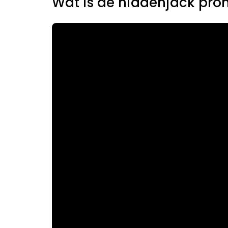
Wat is de hiddenjack pro