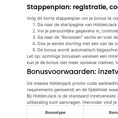
Stappenplan: registratie, c
Volg dit korte stappenplan om je bonus te cl
Ga naar de startpagina van HiddenJack e
Vul je persoonlijke gegevens in, controle
Ga naar de “Bonussen” sectie en voer d
Doe je eerste storting met een van de 
De bonus wordt automatisch bijgeschrev
Let op: sommige bonussen vereisen een minima
kun je de bonus niet meer opnieuw claimen, 
Bonusvoorwaarden: inzetver
De meeste hiddenjack promo code aanbiedinge
requirements genoemd) en de tijdslimiet waa
Bij HiddenJack is de standaard inzetvereiste
uitbetaling kunt aanvragen. Hieronder vind je
Bonustype
Bon