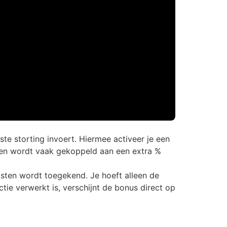
rste storting invoert. Hiermee activeer je een
n en wordt vaak gekoppeld aan een extra %
sten wordt toegekend. Je hoeft alleen de
tie verwerkt is, verschijnt de bonus direct op