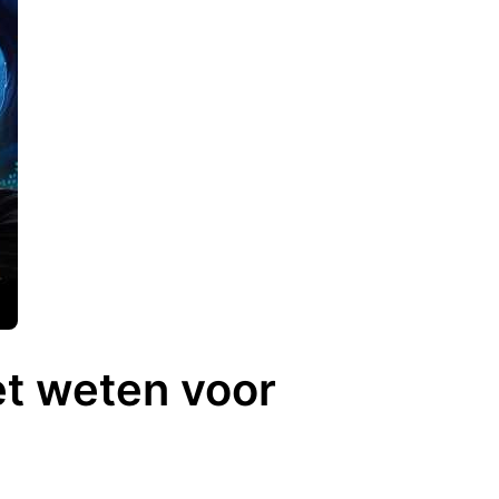
et weten voor