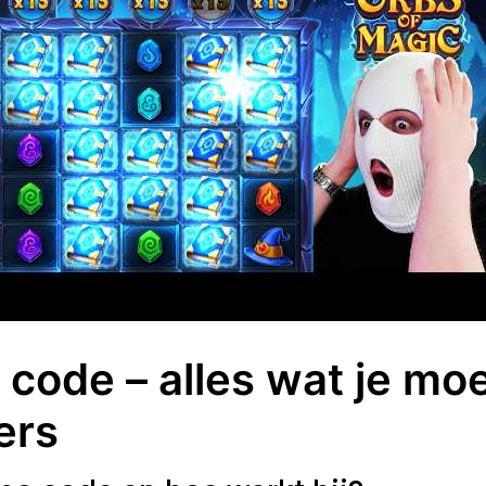
code – alles wat je mo
ers