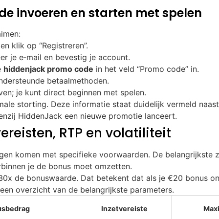
ode invoeren en starten met spelen
aimen:
n klik op “Registreren”.
er je e‑mail en bevestig je account.
e
hiddenjack promo code
in het veld “Promo code” in.
ondersteunde betaalmethoden.
en; je kunt direct beginnen met spelen.
le storting. Deze informatie staat duidelijk vermeld naast
tenzij HiddenJack een nieuwe promotie lanceert.
eisten, RTP en volatiliteit
n komen met specifieke voorwaarden. De belangrijkste zi
rbinnen je de bonus moet omzetten.
 30x de bonuswaarde. Dat betekent dat als je €20 bonus on
 een overzicht van de belangrijkste parameters.
usbedrag
Inzetvereiste
Maxi