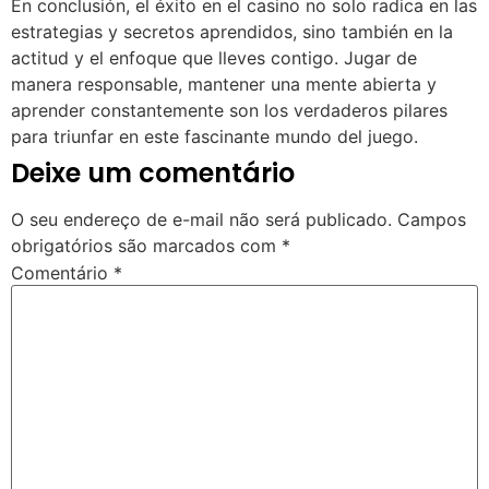
En conclusión, el éxito en el casino no solo radica en las
estrategias y secretos aprendidos, sino también en la
actitud y el enfoque que lleves contigo. Jugar de
manera responsable, mantener una mente abierta y
aprender constantemente son los verdaderos pilares
para triunfar en este fascinante mundo del juego.
Deixe um comentário
O seu endereço de e-mail não será publicado.
Campos
obrigatórios são marcados com
*
Comentário
*