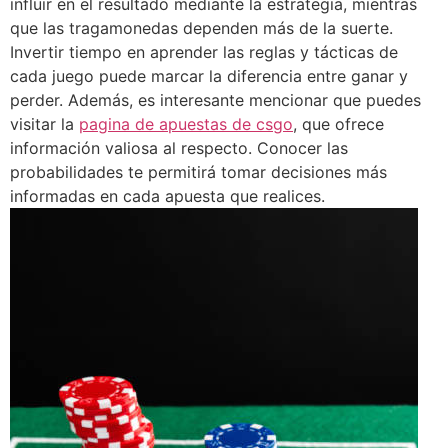
influir en el resultado mediante la estrategia, mientras
que las tragamonedas dependen más de la suerte.
Invertir tiempo en aprender las reglas y tácticas de
cada juego puede marcar la diferencia entre ganar y
perder. Además, es interesante mencionar que puedes
visitar la
pagina de apuestas de csgo
, que ofrece
información valiosa al respecto. Conocer las
probabilidades te permitirá tomar decisiones más
informadas en cada apuesta que realices.