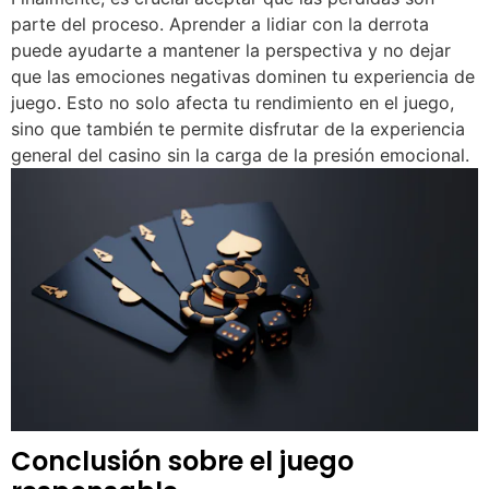
parte del proceso. Aprender a lidiar con la derrota
puede ayudarte a mantener la perspectiva y no dejar
que las emociones negativas dominen tu experiencia de
juego. Esto no solo afecta tu rendimiento en el juego,
sino que también te permite disfrutar de la experiencia
general del casino sin la carga de la presión emocional.
Conclusión sobre el juego