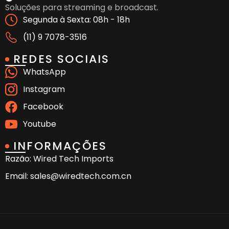
Soluções para streaming e broadcast.
Segunda à Sexta: 08h - 18h
(11) 9 7078-3516
REDES SOCIAIS
WhatsApp
Instagram
Facebook
Youtube
INFORMAÇÕES
Razão: Wired Tech Imports
Email: sales@wiredtech.com.cn