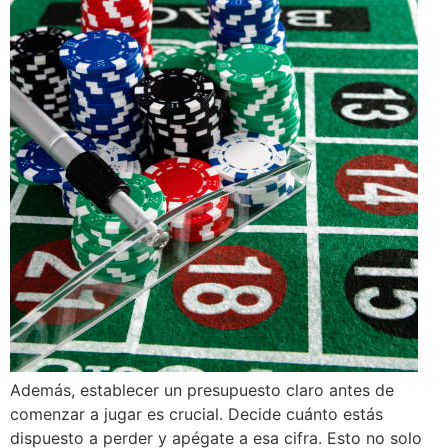
Además, establecer un presupuesto claro antes de
comenzar a jugar es crucial. Decide cuánto estás
dispuesto a perder y apégate a esa cifra. Esto no solo