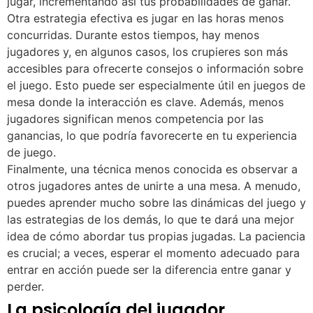
jugar, incrementando así tus probabilidades de ganar.
Otra estrategia efectiva es jugar en las horas menos
concurridas. Durante estos tiempos, hay menos
jugadores y, en algunos casos, los crupieres son más
accesibles para ofrecerte consejos o información sobre
el juego. Esto puede ser especialmente útil en juegos de
mesa donde la interacción es clave. Además, menos
jugadores significan menos competencia por las
ganancias, lo que podría favorecerte en tu experiencia
de juego.
Finalmente, una técnica menos conocida es observar a
otros jugadores antes de unirte a una mesa. A menudo,
puedes aprender mucho sobre las dinámicas del juego y
las estrategias de los demás, lo que te dará una mejor
idea de cómo abordar tus propias jugadas. La paciencia
es crucial; a veces, esperar el momento adecuado para
entrar en acción puede ser la diferencia entre ganar y
perder.
La psicología del jugador