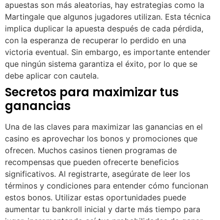
apuestas son más aleatorias, hay estrategias como la
Martingale que algunos jugadores utilizan. Esta técnica
implica duplicar la apuesta después de cada pérdida,
con la esperanza de recuperar lo perdido en una
victoria eventual. Sin embargo, es importante entender
que ningún sistema garantiza el éxito, por lo que se
debe aplicar con cautela.
Secretos para maximizar tus
ganancias
Una de las claves para maximizar las ganancias en el
casino es aprovechar los bonos y promociones que
ofrecen. Muchos casinos tienen programas de
recompensas que pueden ofrecerte beneficios
significativos. Al registrarte, asegúrate de leer los
términos y condiciones para entender cómo funcionan
estos bonos. Utilizar estas oportunidades puede
aumentar tu bankroll inicial y darte más tiempo para