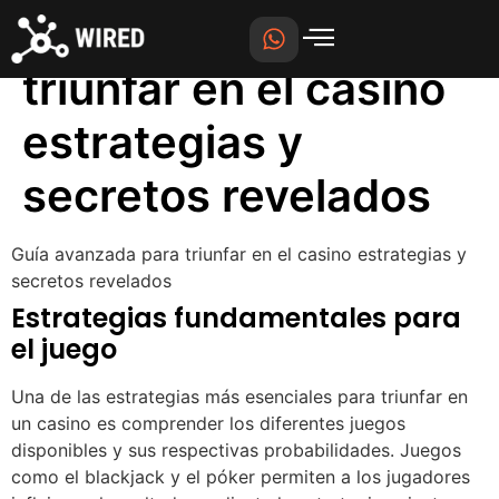
Guía avanzada para
triunfar en el casino
estrategias y
secretos revelados
Guía avanzada para triunfar en el casino estrategias y
secretos revelados
Estrategias fundamentales para
el juego
Una de las estrategias más esenciales para triunfar en
un casino es comprender los diferentes juegos
disponibles y sus respectivas probabilidades. Juegos
como el blackjack y el póker permiten a los jugadores