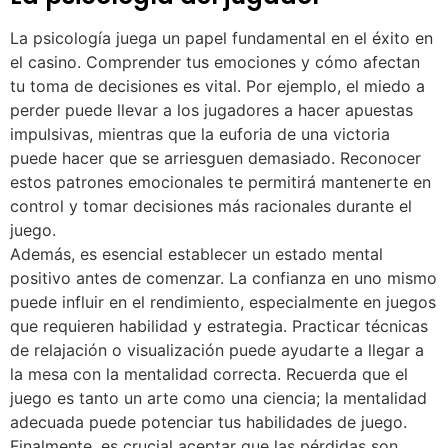
La psicología juega un papel fundamental en el éxito en
el casino. Comprender tus emociones y cómo afectan
tu toma de decisiones es vital. Por ejemplo, el miedo a
perder puede llevar a los jugadores a hacer apuestas
impulsivas, mientras que la euforia de una victoria
puede hacer que se arriesguen demasiado. Reconocer
estos patrones emocionales te permitirá mantenerte en
control y tomar decisiones más racionales durante el
juego.
Además, es esencial establecer un estado mental
positivo antes de comenzar. La confianza en uno mismo
puede influir en el rendimiento, especialmente en juegos
que requieren habilidad y estrategia. Practicar técnicas
de relajación o visualización puede ayudarte a llegar a
la mesa con la mentalidad correcta. Recuerda que el
juego es tanto un arte como una ciencia; la mentalidad
adecuada puede potenciar tus habilidades de juego.
Finalmente, es crucial aceptar que las pérdidas son