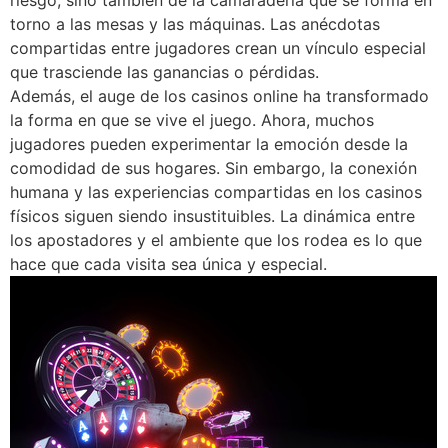
riesgo, sino también de la camaradería que se forma en
torno a las mesas y las máquinas. Las anécdotas
compartidas entre jugadores crean un vínculo especial
que trasciende las ganancias o pérdidas.
Además, el auge de los casinos online ha transformado
la forma en que se vive el juego. Ahora, muchos
jugadores pueden experimentar la emoción desde la
comodidad de sus hogares. Sin embargo, la conexión
humana y las experiencias compartidas en los casinos
físicos siguen siendo insustituibles. La dinámica entre
los apostadores y el ambiente que los rodea es lo que
hace que cada visita sea única y especial.