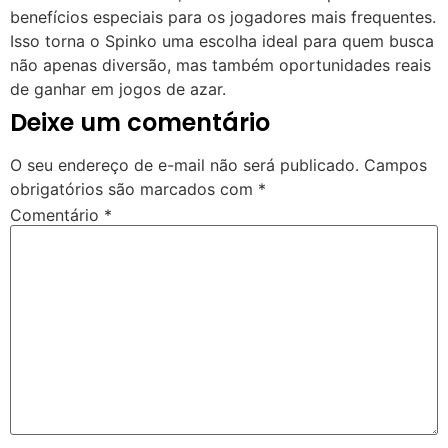
benefícios especiais para os jogadores mais frequentes.
Isso torna o Spinko uma escolha ideal para quem busca
não apenas diversão, mas também oportunidades reais
de ganhar em jogos de azar.
Deixe um comentário
O seu endereço de e-mail não será publicado.
Campos
obrigatórios são marcados com
*
Comentário
*