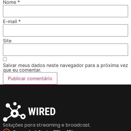
Nome
*
E-mail
*
Site
Salvar meus dados neste navegador para a próxima vez
que eu comentar.
Soluções para streaming e broadcast.