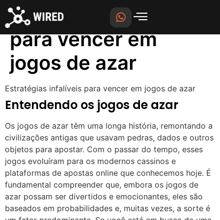
Estratégias infalíveis
para vencer em
jogos de azar
Estratégias infalíveis para vencer em jogos de azar
Entendendo os jogos de azar
Os jogos de azar têm uma longa história, remontando a
civilizações antigas que usavam pedras, dados e outros
objetos para apostar. Com o passar do tempo, esses
jogos evoluíram para os modernos cassinos e
plataformas de apostas online que conhecemos hoje. É
fundamental compreender que, embora os jogos de
azar possam ser divertidos e emocionantes, eles são
baseados em probabilidades e, muitas vezes, a sorte é