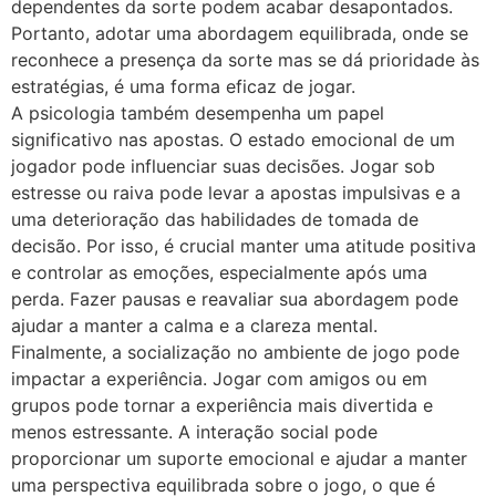
dependentes da sorte podem acabar desapontados.
Portanto, adotar uma abordagem equilibrada, onde se
reconhece a presença da sorte mas se dá prioridade às
estratégias, é uma forma eficaz de jogar.
A psicologia também desempenha um papel
significativo nas apostas. O estado emocional de um
jogador pode influenciar suas decisões. Jogar sob
estresse ou raiva pode levar a apostas impulsivas e a
uma deterioração das habilidades de tomada de
decisão. Por isso, é crucial manter uma atitude positiva
e controlar as emoções, especialmente após uma
perda. Fazer pausas e reavaliar sua abordagem pode
ajudar a manter a calma e a clareza mental.
Finalmente, a socialização no ambiente de jogo pode
impactar a experiência. Jogar com amigos ou em
grupos pode tornar a experiência mais divertida e
menos estressante. A interação social pode
proporcionar um suporte emocional e ajudar a manter
uma perspectiva equilibrada sobre o jogo, o que é