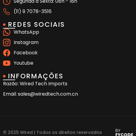
Segunda à Sexta: 08h - 18h
(11) 9 7078-3516
REDES SOCIAIS
WhatsApp
Instagram
Facebook
Youtube
INFORMAÇÕES
Razão: Wired Tech Imports
Email: sales@wiredtech.com.cn
BY
© 2025 Wired | Todos os direitos reservados
FYCODE