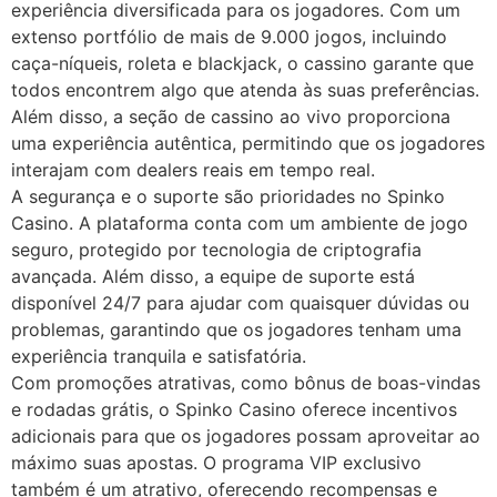
experiência diversificada para os jogadores. Com um
extenso portfólio de mais de 9.000 jogos, incluindo
caça-níqueis, roleta e blackjack, o cassino garante que
todos encontrem algo que atenda às suas preferências.
Além disso, a seção de cassino ao vivo proporciona
uma experiência autêntica, permitindo que os jogadores
interajam com dealers reais em tempo real.
A segurança e o suporte são prioridades no Spinko
Casino. A plataforma conta com um ambiente de jogo
seguro, protegido por tecnologia de criptografia
avançada. Além disso, a equipe de suporte está
disponível 24/7 para ajudar com quaisquer dúvidas ou
problemas, garantindo que os jogadores tenham uma
experiência tranquila e satisfatória.
Com promoções atrativas, como bônus de boas-vindas
e rodadas grátis, o Spinko Casino oferece incentivos
adicionais para que os jogadores possam aproveitar ao
máximo suas apostas. O programa VIP exclusivo
também é um atrativo, oferecendo recompensas e