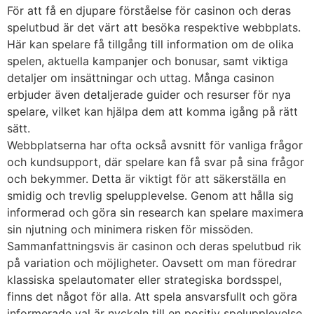
För att få en djupare förståelse för casinon och deras
spelutbud är det värt att besöka respektive webbplats.
Här kan spelare få tillgång till information om de olika
spelen, aktuella kampanjer och bonusar, samt viktiga
detaljer om insättningar och uttag. Många casinon
erbjuder även detaljerade guider och resurser för nya
spelare, vilket kan hjälpa dem att komma igång på rätt
sätt.
Webbplatserna har ofta också avsnitt för vanliga frågor
och kundsupport, där spelare kan få svar på sina frågor
och bekymmer. Detta är viktigt för att säkerställa en
smidig och trevlig spelupplevelse. Genom att hålla sig
informerad och göra sin research kan spelare maximera
sin njutning och minimera risken för missöden.
Sammanfattningsvis är casinon och deras spelutbud rik
på variation och möjligheter. Oavsett om man föredrar
klassiska spelautomater eller strategiska bordsspel,
finns det något för alla. Att spela ansvarsfullt och göra
informerade val är nyckeln till en positiv spelupplevelse.