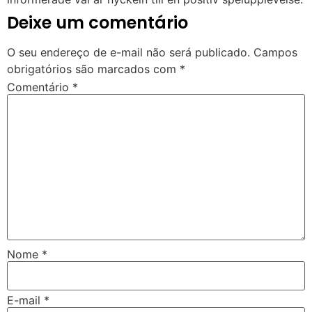
Deixe um comentário
O seu endereço de e-mail não será publicado.
Campos
obrigatórios são marcados com
*
Comentário
*
Nome
*
E-mail
*