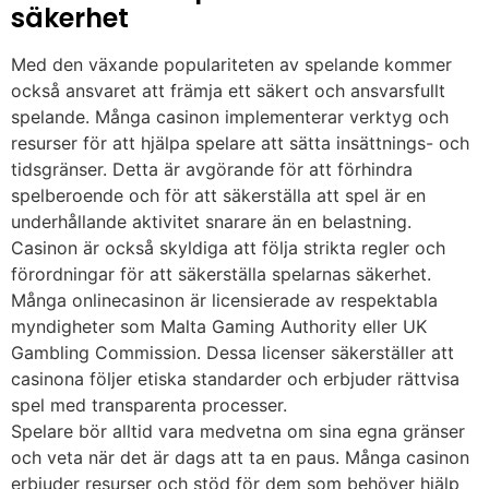
säkerhet
Med den växande populariteten av spelande kommer
också ansvaret att främja ett säkert och ansvarsfullt
spelande. Många casinon implementerar verktyg och
resurser för att hjälpa spelare att sätta insättnings- och
tidsgränser. Detta är avgörande för att förhindra
spelberoende och för att säkerställa att spel är en
underhållande aktivitet snarare än en belastning.
Casinon är också skyldiga att följa strikta regler och
förordningar för att säkerställa spelarnas säkerhet.
Många onlinecasinon är licensierade av respektabla
myndigheter som Malta Gaming Authority eller UK
Gambling Commission. Dessa licenser säkerställer att
casinona följer etiska standarder och erbjuder rättvisa
spel med transparenta processer.
Spelare bör alltid vara medvetna om sina egna gränser
och veta när det är dags att ta en paus. Många casinon
erbjuder resurser och stöd för dem som behöver hjälp