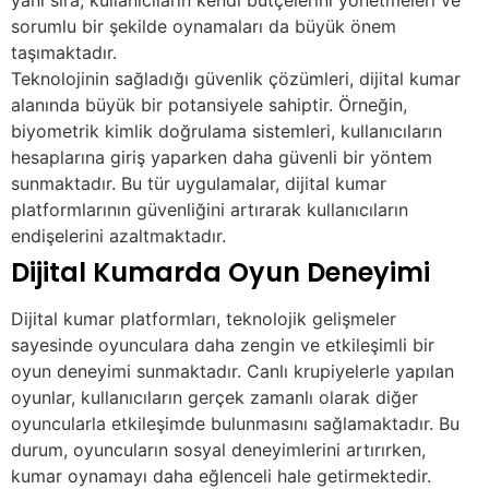
yanı sıra, kullanıcıların kendi bütçelerini yönetmeleri ve
sorumlu bir şekilde oynamaları da büyük önem
taşımaktadır.
Teknolojinin sağladığı güvenlik çözümleri, dijital kumar
alanında büyük bir potansiyele sahiptir. Örneğin,
biyometrik kimlik doğrulama sistemleri, kullanıcıların
hesaplarına giriş yaparken daha güvenli bir yöntem
sunmaktadır. Bu tür uygulamalar, dijital kumar
platformlarının güvenliğini artırarak kullanıcıların
endişelerini azaltmaktadır.
Dijital Kumarda Oyun Deneyimi
Dijital kumar platformları, teknolojik gelişmeler
sayesinde oyunculara daha zengin ve etkileşimli bir
oyun deneyimi sunmaktadır. Canlı krupiyelerle yapılan
oyunlar, kullanıcıların gerçek zamanlı olarak diğer
oyuncularla etkileşimde bulunmasını sağlamaktadır. Bu
durum, oyuncuların sosyal deneyimlerini artırırken,
kumar oynamayı daha eğlenceli hale getirmektedir.