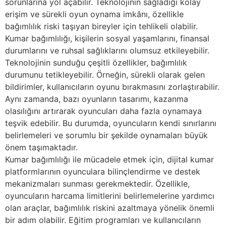
sorunlarına yol açabilir. Teknolojinin sağladığı kolay
erişim ve sürekli oyun oynama imkânı, özellikle
bağımlılık riski taşıyan bireyler için tehlikeli olabilir.
Kumar bağımlılığı, kişilerin sosyal yaşamlarını, finansal
durumlarını ve ruhsal sağlıklarını olumsuz etkileyebilir.
Teknolojinin sunduğu çeşitli özellikler, bağımlılık
durumunu tetikleyebilir. Örneğin, sürekli olarak gelen
bildirimler, kullanıcıların oyunu bırakmasını zorlaştırabilir.
Aynı zamanda, bazı oyunların tasarımı, kazanma
olasılığını artırarak oyuncuları daha fazla oynamaya
teşvik edebilir. Bu durumda, oyuncuların kendi sınırlarını
belirlemeleri ve sorumlu bir şekilde oynamaları büyük
önem taşımaktadır.
Kumar bağımlılığı ile mücadele etmek için, dijital kumar
platformlarının oyunculara bilinçlendirme ve destek
mekanizmaları sunması gerekmektedir. Özellikle,
oyuncuların harcama limitlerini belirlemelerine yardımcı
olan araçlar, bağımlılık riskini azaltmaya yönelik önemli
bir adım olabilir. Eğitim programları ve kullanıcıların