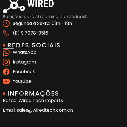
Soluções para streaming e broadcast.
Segunda à Sexta: 08h - 18h
(11) 9 7078-3516
REDES SOCIAIS
WhatsApp
Instagram
Facebook
Youtube
INFORMAÇÕES
Razão: Wired Tech Imports
Email: sales@wiredtech.com.cn