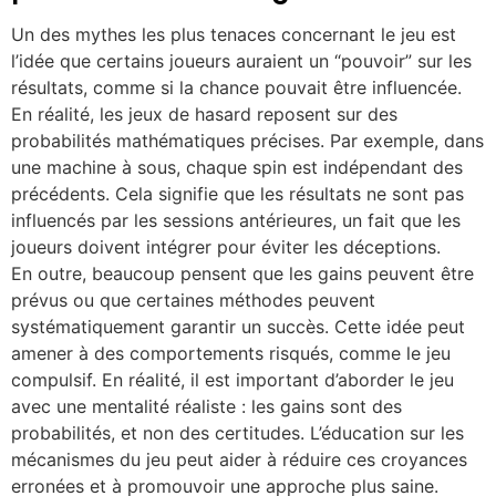
Un des mythes les plus tenaces concernant le jeu est
l’idée que certains joueurs auraient un “pouvoir” sur les
résultats, comme si la chance pouvait être influencée.
En réalité, les jeux de hasard reposent sur des
probabilités mathématiques précises. Par exemple, dans
une machine à sous, chaque spin est indépendant des
précédents. Cela signifie que les résultats ne sont pas
influencés par les sessions antérieures, un fait que les
joueurs doivent intégrer pour éviter les déceptions.
En outre, beaucoup pensent que les gains peuvent être
prévus ou que certaines méthodes peuvent
systématiquement garantir un succès. Cette idée peut
amener à des comportements risqués, comme le jeu
compulsif. En réalité, il est important d’aborder le jeu
avec une mentalité réaliste : les gains sont des
probabilités, et non des certitudes. L’éducation sur les
mécanismes du jeu peut aider à réduire ces croyances
erronées et à promouvoir une approche plus saine.