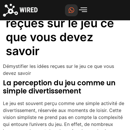
Démystifier les idées
reçues sur le jeu ce
que vous devez
savoir
Démystifier les idées reçues sur le jeu ce que vous
devez savoir
La perception du jeu comme un
simple divertissement
Le jeu est souvent perçu comme une simple activité de
divertissement, réservée aux moments de loisir. Cette
vision simpliste ne prend pas en compte la complexité
qui entoure l’univers du jeu. En effet, de nombreux