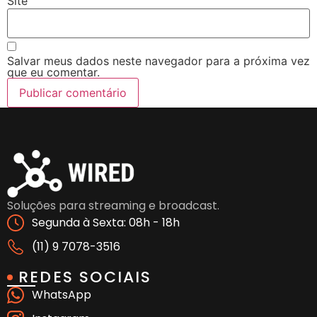
Site
Salvar meus dados neste navegador para a próxima vez
que eu comentar.
Soluções para streaming e broadcast.
Segunda à Sexta: 08h - 18h
(11) 9 7078-3516
REDES SOCIAIS
WhatsApp