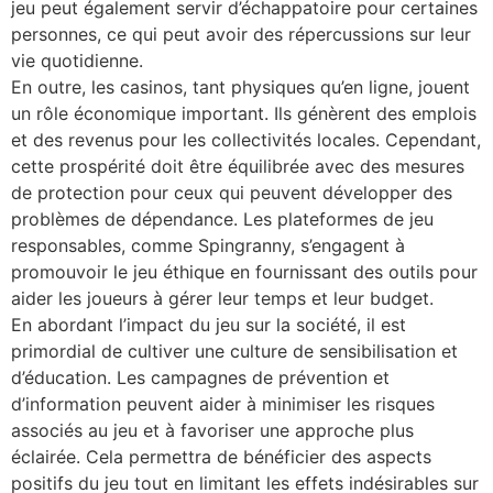
jeu peut également servir d’échappatoire pour certaines
personnes, ce qui peut avoir des répercussions sur leur
vie quotidienne.
En outre, les casinos, tant physiques qu’en ligne, jouent
un rôle économique important. Ils génèrent des emplois
et des revenus pour les collectivités locales. Cependant,
cette prospérité doit être équilibrée avec des mesures
de protection pour ceux qui peuvent développer des
problèmes de dépendance. Les plateformes de jeu
responsables, comme Spingranny, s’engagent à
promouvoir le jeu éthique en fournissant des outils pour
aider les joueurs à gérer leur temps et leur budget.
En abordant l’impact du jeu sur la société, il est
primordial de cultiver une culture de sensibilisation et
d’éducation. Les campagnes de prévention et
d’information peuvent aider à minimiser les risques
associés au jeu et à favoriser une approche plus
éclairée. Cela permettra de bénéficier des aspects
positifs du jeu tout en limitant les effets indésirables sur