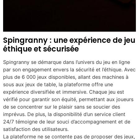
Spingranny : une expérience de jeu
éthique et sécurisée
Spingranny se démarque dans l’univers du jeu en ligne
par son engagement envers la sécurité et l’éthique. Avec
plus de 6 000 jeux disponibles, allant des machines à
sous aux jeux de table, la plateforme offre une
expérience diversifiée et immersive. Chaque jeu est
vérifié pour garantir son équité, permettant aux joueurs
de se concentrer sur le plaisir sans se soucier des
imprévus. De plus, la disponibilité d’un service client
24/7 témoigne de leur souci d’accompagnement et de
satisfaction des utilisateurs.
La plateforme ne se contente pas de proposer des jeux,