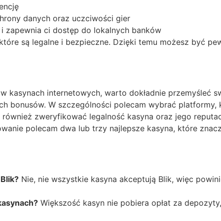
encję
rony danych oraz uczciwości gier
k i zapewnia ci dostęp do lokalnych banków
h, które są legalne i bezpieczne. Dzięki temu możesz być 
ik w kasynach internetowych, warto dokładnie przemyśleć 
h bonusów. W szczególności polecam wybrać platformy, któ
by również zweryfikować legalność kasyna oraz jego reputa
anie polecam dwa lub trzy najlepsze kasyna, które znaczn
Blik?
Nie, nie wszystkie kasyna akceptują Blik, więc powini
 kasynach?
Większość kasyn nie pobiera opłat za depozyty,