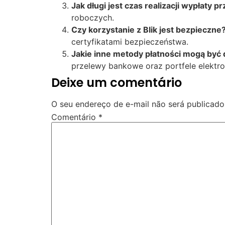
Jak długi jest czas realizacji wypłaty pr
roboczych.
Czy korzystanie z Blik jest bezpieczne
certyfikatami bezpieczeństwa.
Jakie inne metody płatności mogą być
przelewy bankowe oraz portfele elektroni
Deixe um comentário
O seu endereço de e-mail não será publicado
Comentário
*