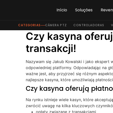
Czy kasyna oferuj
Início
Soluções
Reven
transakcji!
CATEGORIAS
CÂMERA PTZ
CONTROLADORAS
Czy kasyna oferuj
transakcji!
Nazywam się Jakub Kowalski i jako ekspert w
odpowiedniej platformy. Odpowiadając na głów
ważne jest, aby przyjrzeć się różnym aspekt
najlepsze kasyna, które umożliwiają płatnoś
Czy kasyna oferują płatno
Na rynku istnieje wiele kasyn, które akceptuj
zwrócić uwagę na kilka kluczowych czynników
opłaty związane z transakcjami