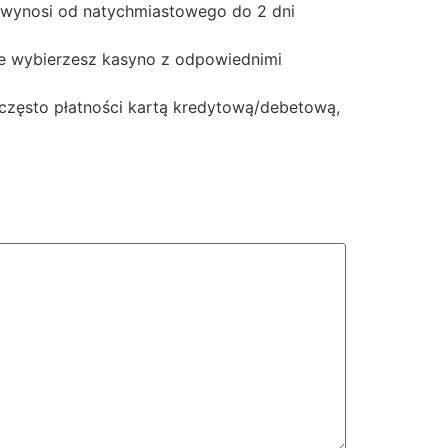
 wynosi od natychmiastowego do 2 dni
 że wybierzesz kasyno z odpowiednimi
 często płatności kartą kredytową/debetową,