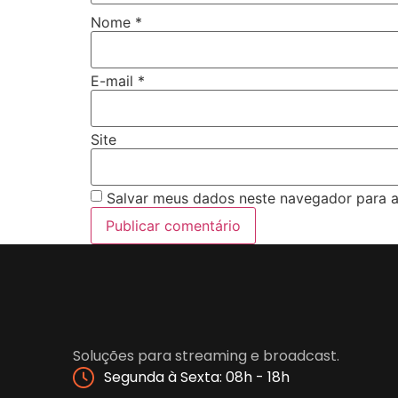
Nome
*
E-mail
*
Site
Salvar meus dados neste navegador para a
Soluções para streaming e broadcast.
Segunda à Sexta: 08h - 18h