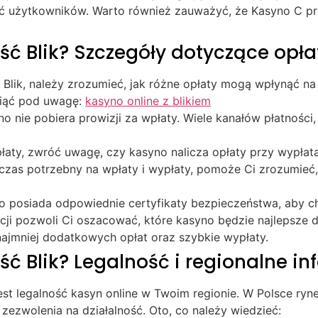
ć użytkowników. Warto również zauważyć, że Kasyno C pr
ć Blik? Szczegóły dotyczące opłat
 Blik, należy zrozumieć, jak różne opłaty mogą wpłynąć na
ziąć pod uwagę:
kasyno online z blikiem
 nie pobiera prowizji za wpłaty. Wiele kanałów płatności,
łaty, zwróć uwagę, czy kasyno nalicza opłaty przy wypłat
czas potrzebny na wpłaty i wypłaty, pomoże Ci zrozumieć
o posiada odpowiednie certyfikaty bezpieczeństwa, aby c
cji pozwoli Ci oszacować, które kasyno będzie najlepsze 
 najmniej dodatkowych opłat oraz szybkie wypłaty.
ść Blik? Legalność i regionalne i
 legalność kasyn online w Twoim regionie. W Polsce rynek
zezwolenia na działalność. Oto, co należy wiedzieć: