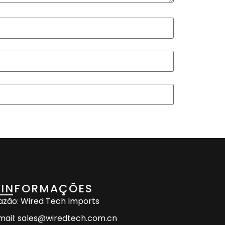
INFORMAÇÕES
azão: Wired Tech Imports
mail: sales@wiredtech.com.cn