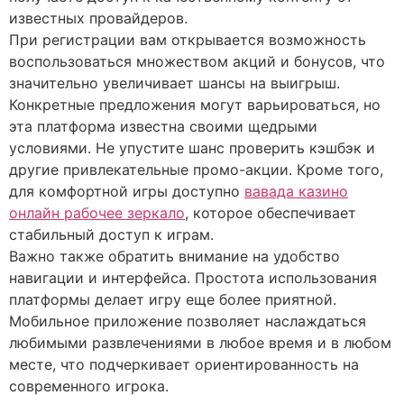
известных провайдеров.
При регистрации вам открывается возможность
воспользоваться множеством акций и бонусов, что
значительно увеличивает шансы на выигрыш.
Конкретные предложения могут варьироваться, но
эта платформа известна своими щедрыми
условиями. Не упустите шанс проверить кэшбэк и
другие привлекательные промо-акции. Кроме того,
для комфортной игры доступно
вавада казино
онлайн рабочее зеркало
, которое обеспечивает
стабильный доступ к играм.
Важно также обратить внимание на удобство
навигации и интерфейса. Простота использования
платформы делает игру еще более приятной.
Мобильное приложение позволяет наслаждаться
любимыми развлечениями в любое время и в любом
месте, что подчеркивает ориентированность на
современного игрока.