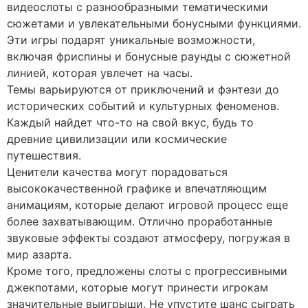
видеослоты с разнообразными тематическими
сюжетами и увлекательными бонусными функциями.
Эти игры подарят уникальные возможности,
включая фриспины и бонусные раунды с сюжетной
линией, которая увлечет на часы.
Темы варьируются от приключений и фэнтези до
исторических событий и культурных феноменов.
Каждый найдет что-то на свой вкус, будь то
древние цивилизации или космические
путешествия.
Ценители качества могут порадоваться
высококачественной графике и впечатляющим
анимациям, которые делают игровой процесс еще
более захватывающим. Отлично проработанные
звуковые эффекты создают атмосферу, погружая в
мир азарта.
Кроме того, предложены слоты с прогрессивными
джекпотами, которые могут принести игрокам
значительные выигрыши. Не упустите шанс сыграть