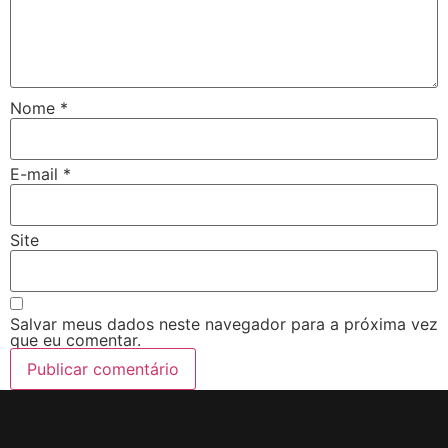
Nome
*
E-mail
*
Site
Salvar meus dados neste navegador para a próxima vez
que eu comentar.