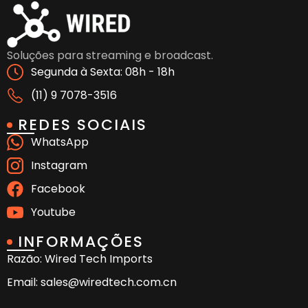
Soluções para streaming e broadcast.
Segunda à Sexta: 08h - 18h
(11) 9 7078-3516
REDES SOCIAIS
WhatsApp
Instagram
Facebook
Youtube
INFORMAÇÕES
Razão: Wired Tech Imports
Email: sales@wiredtech.com.cn