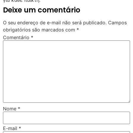
για κάθε παίκτη.
Deixe um comentário
O seu endereço de e-mail não será publicado.
Campos
obrigatórios são marcados com
*
Comentário
*
Nome
*
E-mail
*