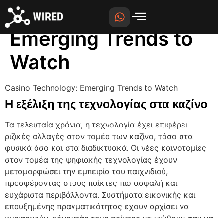
Casino Technology:
Emerging Trends to
Watch
Casino Technology: Emerging Trends to Watch
Η εξέλιξη της τεχνολογίας στα καζίνο
Τα τελευταία χρόνια, η τεχνολογία έχει επιφέρει
ριζικές αλλαγές στον τομέα των καζίνο, τόσο στα
φυσικά όσο και στα διαδικτυακά. Οι νέες καινοτομίες
στον τομέα της ψηφιακής τεχνολογίας έχουν
μεταμορφώσει την εμπειρία του παιχνιδιού,
προσφέροντας στους παίκτες πιο ασφαλή και
ευχάριστα περιβάλλοντα. Συστήματα εικονικής και
επαυξημένης πραγματικότητας έχουν αρχίσει να