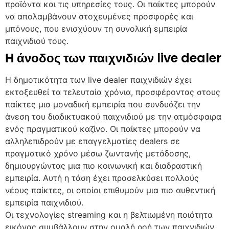
προϊόντα και τις υπηρεσίες τους. Οι παίκτες μπορούν
να απολαμβάνουν στοχευμένες προσφορές και
μπόνους, που ενισχύουν τη συνολική εμπειρία
παιχνιδιού τους.
Η άνοδος των παιχνιδιών live dealer
Η δημοτικότητα των live dealer παιχνιδιών έχει
εκτοξευθεί τα τελευταία χρόνια, προσφέροντας στους
παίκτες μια μοναδική εμπειρία που συνδυάζει την
άνεση του διαδικτυακού παιχνιδιού με την ατμόσφαιρα
ενός πραγματικού καζίνο. Οι παίκτες μπορούν να
αλληλεπιδρούν με επαγγελματίες dealers σε
πραγματικό χρόνο μέσω ζωντανής μετάδοσης,
δημιουργώντας μια πιο κοινωνική και διαδραστική
εμπειρία. Αυτή η τάση έχει προσελκύσει πολλούς
νέους παίκτες, οι οποίοι επιθυμούν μια πιο αυθεντική
εμπειρία παιχνιδιού.
Οι τεχνολογίες streaming και η βελτιωμένη ποιότητα
εικόνας συμβάλλουν στην ομαλή ροή των παιχνιδιών,