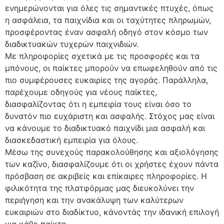
ενημερώνονται για όλες τις σημαντικές πτυχές, όπως
η ασφάλεια, τα παιχνίδια και οι ταχύτητες πληρωμών,
προσφέροντας έναν ασφαλή οδηγό στον κόσμο των
διαδικτυακών τυχερών παιχνιδιών.
Με πληροφορίες σχετικά με τις προσφορές και τα
μπόνους, οι παίκτες μπορούν να επωφεληθούν από τις
πιο συμφέρουσες ευκαιρίες της αγοράς. Παράλληλα,
παρέχουμε οδηγούς για νέους παίκτες,
διασφαλίζοντας ότι η εμπειρία τους είναι όσο το
δυνατόν πιο ευχάριστη και ασφαλής. Στόχος μας είναι
να κάνουμε το διαδικτυακό παιχνίδι μια ασφαλή και
διασκεδαστική εμπειρία για όλους.
Μέσω της συνεχούς παρακολούθησης και αξιολόγησης
των καζίνο, διασφαλίζουμε ότι οι χρήστες έχουν πάντα
πρόσβαση σε ακριβείς και επίκαιρες πληροφορίες. Η
φιλικότητα της πλατφόρμας μας διευκολύνει την
περιήγηση και την ανακάλυψη των καλύτερων
ευκαιριών στο διαδίκτυο, κάνοντάς την ιδανική επιλογή