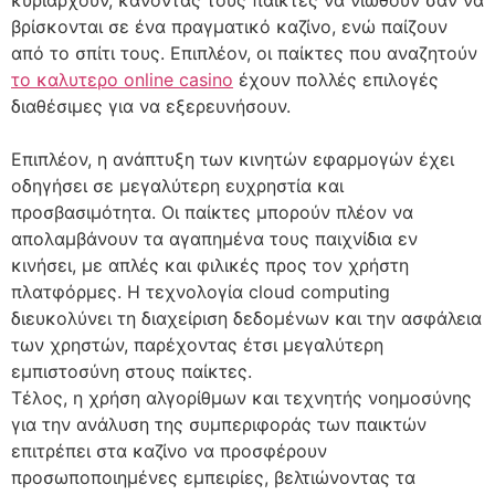
κυριαρχούν, κάνοντάς τους παίκτες να νιώθουν σαν να
βρίσκονται σε ένα πραγματικό καζίνο, ενώ παίζουν
από το σπίτι τους. Επιπλέον, οι παίκτες που αναζητούν
το καλυτερο online casino
έχουν πολλές επιλογές
διαθέσιμες για να εξερευνήσουν.
Επιπλέον, η ανάπτυξη των κινητών εφαρμογών έχει
οδηγήσει σε μεγαλύτερη ευχρηστία και
προσβασιμότητα. Οι παίκτες μπορούν πλέον να
απολαμβάνουν τα αγαπημένα τους παιχνίδια εν
κινήσει, με απλές και φιλικές προς τον χρήστη
πλατφόρμες. Η τεχνολογία cloud computing
διευκολύνει τη διαχείριση δεδομένων και την ασφάλεια
των χρηστών, παρέχοντας έτσι μεγαλύτερη
εμπιστοσύνη στους παίκτες.
Τέλος, η χρήση αλγορίθμων και τεχνητής νοημοσύνης
για την ανάλυση της συμπεριφοράς των παικτών
επιτρέπει στα καζίνο να προσφέρουν
προσωποποιημένες εμπειρίες, βελτιώνοντας τα