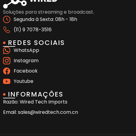
Soluções para streaming e broadcast.
Segunda à Sexta: 08h - 18h
(11) 9 7078-3516
REDES SOCIAIS
WhatsApp
Instagram
Facebook
Youtube
INFORMAÇÕES
Razão: Wired Tech Imports
Email: sales@wiredtech.com.cn