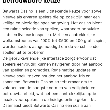
betrouwbare keuze
Betwarts Casino is een uitstekende keuze voor zowel
nieuwe als ervaren spelers die op zoek zijn naar een
veilige en plezierige speelomgeving. Het casino biedt
een ruime selectie van spellen, waaronder populaire
slots en live casinospellen. Met een aantrekkelijke
welkomstbonus van 100% tot €500 en 200 gratis spins,
worden spelers aangemoedigd om de verschillende
spellen uit te proberen.
De gebruiksvriendelijke interface zorgt ervoor dat
spelers eenvoudig kunnen navigeren door het aanbod
van spellen en promoties. Regelmatige updates en
nieuwe speluitgaven houden het aanbod fris en
spannend. Betwarts Casino streeft ernaar om te
voldoen aan de hoogste normen van veiligheid en
betrouwbaarheid, wat het een aantrekkelijke optie
maakt voor spelers in de huidige online gokmarkt.
Daarnaast biedt Betwarts Casino een scala aan