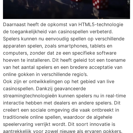
Daarnaast heeft de opkomst van HTML5-technologie
de toegankelijkheid van casinospellen verbeterd.
Spelers kunnen nu eenvoudig spellen op verschillende
apparaten spelen, zoals smartphones, tablets en
computers, zonder dat ze een specifieke software
hoeven te installeren. Dit heeft geleid tot een toename
van het aantal spelers en een bredere acceptatie van
online gokken in verschillende regio’s.
Ook zijn er ontwikkelingen op het gebied van live
casinospellen. Dankzij geavanceerde
streamingtechnologieën kunnen spelers nu in real-time
interactie hebben met dealers en andere spelers. Dit
creëert een sociale omgeving die vaak ontbreekt in
traditionele online spellen, waardoor de algehele
speelervaring verrijkt wordt. Dit soort innovatie is
aantrekkelijk voor zowel nieuwe als ervaren gokkers.