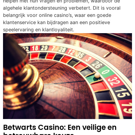
helpen met hun vragen en problemen, waardoor de
algehele klantondersteuning verbetert. Dit is vooral
belangrijk voor online casino’s, waar een goede
klantenservice kan bijdragen aan een positieve
speelervaring en klantloyaliteit.
Betwarts Casino: Een veilige en