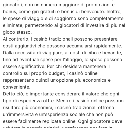
giocatori, con un numero maggiore di promozioni e
bonus, come giri gratuiti e bonus di benvenuto. Inoltre,
le spese di viaggio e di soggiorno sono completamente
eliminate, permettendo ai giocatori di investire di più nel
gioco stesso.
Al contrario, i casinò tradizionali possono presentare
costi aggiuntivi che possono accumularsi rapidamente.
Dalla necessità di viaggiare, ai costi di cibo e bevande,
fino ad eventuali spese per l’alloggio, le spese possono
essere significative. Per chi desidera mantenere il
controllo sul proprio budget, i casinò online
rappresentano quindi un’opzione più economica e
conveniente.
Detto ciò, è importante considerare il valore che ogni
tipo di esperienza offre. Mentre i casinò online possono
risultare più economici, i casinò tradizionali offrono
un’immersività e un’esperienza sociale che non può
essere facilmente replicata online. Ogni giocatore deve