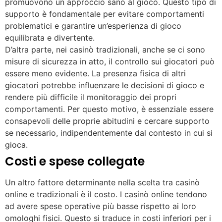
promuovono un approccio sano al gioco. Questo tipo di
supporto è fondamentale per evitare comportamenti
problematici e garantire un’esperienza di gioco
equilibrata e divertente.
D’altra parte, nei casinò tradizionali, anche se ci sono
misure di sicurezza in atto, il controllo sui giocatori può
essere meno evidente. La presenza fisica di altri
giocatori potrebbe influenzare le decisioni di gioco e
rendere più difficile il monitoraggio dei propri
comportamenti. Per questo motivo, è essenziale essere
consapevoli delle proprie abitudini e cercare supporto
se necessario, indipendentemente dal contesto in cui si
gioca.
Costi e spese collegate
Un altro fattore determinante nella scelta tra casinò
online e tradizionali è il costo. I casinò online tendono
ad avere spese operative più basse rispetto ai loro
omologhi fisici. Questo si traduce in costi inferiori per i