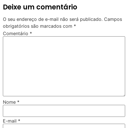
Deixe um comentário
O seu endereço de e-mail não será publicado.
Campos
obrigatórios são marcados com
*
Comentário
*
Nome
*
E-mail
*