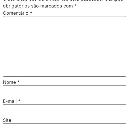
obrigatórios são marcados com
*
Comentário
*
Nome
*
E-mail
*
Site