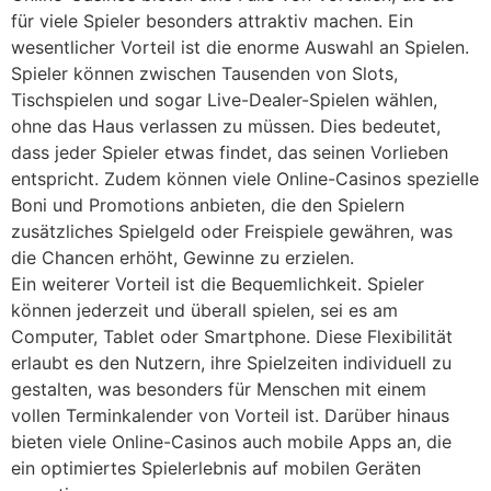
für viele Spieler besonders attraktiv machen. Ein
wesentlicher Vorteil ist die enorme Auswahl an Spielen.
Spieler können zwischen Tausenden von Slots,
Tischspielen und sogar Live-Dealer-Spielen wählen,
ohne das Haus verlassen zu müssen. Dies bedeutet,
dass jeder Spieler etwas findet, das seinen Vorlieben
entspricht. Zudem können viele Online-Casinos spezielle
Boni und Promotions anbieten, die den Spielern
zusätzliches Spielgeld oder Freispiele gewähren, was
die Chancen erhöht, Gewinne zu erzielen.
Ein weiterer Vorteil ist die Bequemlichkeit. Spieler
können jederzeit und überall spielen, sei es am
Computer, Tablet oder Smartphone. Diese Flexibilität
erlaubt es den Nutzern, ihre Spielzeiten individuell zu
gestalten, was besonders für Menschen mit einem
vollen Terminkalender von Vorteil ist. Darüber hinaus
bieten viele Online-Casinos auch mobile Apps an, die
ein optimiertes Spielerlebnis auf mobilen Geräten