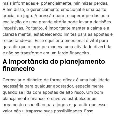
mais informadas e, potencialmente, minimizar perdas.
Além disso, o gerenciamento emocional é uma parte
crucial do jogo. A pressão para recuperar perdas ou a
excitação de uma grande vitória pode levar a decisões
impulsivas. Portanto, é importante manter a calma e a
clareza mental, estabelecendo limites para as apostas e
respeitando-os. Esse equilíbrio emocional é vital para
garantir que o jogo permaneça uma atividade divertida
e não se transforme em um fardo financeiro.
A importância do planejamento
financeiro
Gerenciar o dinheiro de forma eficaz é uma habilidade
necessária para qualquer apostador, especialmente
quando se lida com apostas de alto risco. Um bom
planejamento financeiro envolve estabelecer um
orçamento específico para jogos e garantir que esse
valor não ultrapasse suas possibilidades. Esse