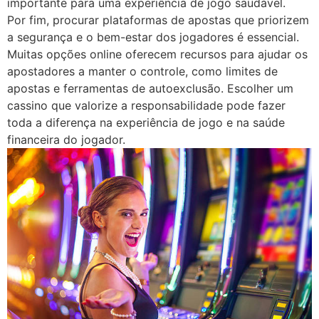
importante para uma experiência de jogo saudável.
Por fim, procurar plataformas de apostas que priorizem
a segurança e o bem-estar dos jogadores é essencial.
Muitas opções online oferecem recursos para ajudar os
apostadores a manter o controle, como limites de
apostas e ferramentas de autoexclusão. Escolher um
cassino que valorize a responsabilidade pode fazer
toda a diferença na experiência de jogo e na saúde
financeira do jogador.