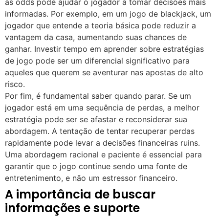
as odds pode ajudar o jogador a tomar decisões mais
informadas. Por exemplo, em um jogo de blackjack, um
jogador que entende a teoria básica pode reduzir a
vantagem da casa, aumentando suas chances de
ganhar. Investir tempo em aprender sobre estratégias
de jogo pode ser um diferencial significativo para
aqueles que querem se aventurar nas apostas de alto
risco.
Por fim, é fundamental saber quando parar. Se um
jogador está em uma sequência de perdas, a melhor
estratégia pode ser se afastar e reconsiderar sua
abordagem. A tentação de tentar recuperar perdas
rapidamente pode levar a decisões financeiras ruins.
Uma abordagem racional e paciente é essencial para
garantir que o jogo continue sendo uma fonte de
entretenimento, e não um estressor financeiro.
A importância de buscar
informações e suporte