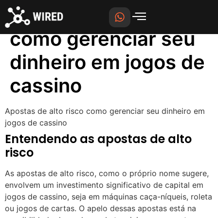
Apostas de alto risco
como gerenciar seu
dinheiro em jogos de
cassino
Apostas de alto risco como gerenciar seu dinheiro em
jogos de cassino
Entendendo as apostas de alto
risco
As apostas de alto risco, como o próprio nome sugere,
envolvem um investimento significativo de capital em
jogos de cassino, seja em máquinas caça-níqueis, roleta
ou jogos de cartas. O apelo dessas apostas está na