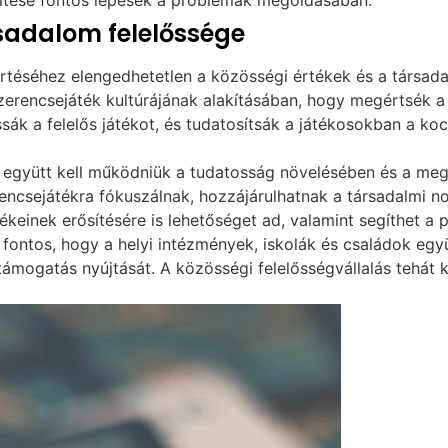
egítése fontos lépések a problémák megoldásában.
rsadalom felelőssége
rtéséhez elengedhetetlen a közösségi értékek és a társad
zerencsejáték kultúrájának alakításában, hogy megértsék a 
ák a felelős játékot, és tudatosítsák a játékosokban a koc
k együtt kell működniük a tudatosság növelésében és a meg
encsejátékra fókuszálnak, hozzájárulhatnak a társadalmi n
ékeinek erősítésére is lehetőséget ad, valamint segíthet a p
fontos, hogy a helyi intézmények, iskolák és családok egy
támogatás nyújtását. A közösségi felelősségvállalás tehát