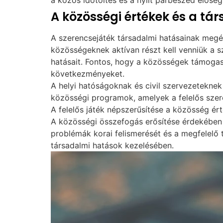
a közös időtöltés és a nyílt párbeszéd elős
A közösségi értékek és a tá
A szerencsejáték társadalmi hatásainak megé
közösségeknek aktívan részt kell venniük a s
hatásait. Fontos, hogy a közösségek támogass
következményeket.
A helyi hatóságoknak és civil szervezetekne
közösségi programok, amelyek a felelős szer
A felelős játék népszerűsítése a közösség ért
A közösségi összefogás erősítése érdekében 
problémák korai felismerését és a megfelelő 
társadalmi hatások kezelésében.