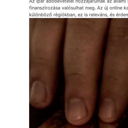
Az ipar adóbevételei hozzájárulnak az állami
finanszírozása valósulhat meg. Az új online 
különböző régiókban, ez is releváns, és érd