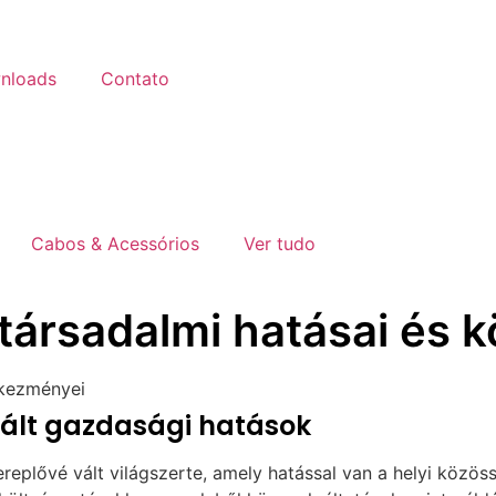
nloads
Contato
Cabos & Acessórios
Ver tudo
társadalmi hatásai és 
tkezményei
rált gazdasági hatások
ereplővé vált világszerte, amely hatással van a helyi köz