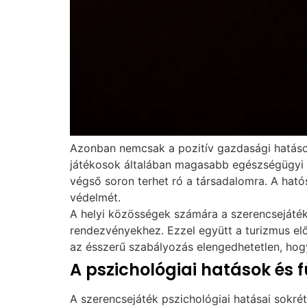
Azonban nemcsak a pozitív gazdasági hatáso
játékosok általában magasabb egészségügyi kö
végső soron terhet ró a társadalomra. A hat
védelmét.
A helyi közösségek számára a szerencsejáték 
rendezvényekhez. Ezzel együtt a turizmus előse
az ésszerű szabályozás elengedhetetlen, hog
A pszichológiai hatások és
A szerencsejáték pszichológiai hatásai sokré