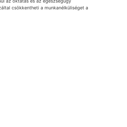
ául az oktatás és az egészségügy
záltal csökkentheti a munkanélküliséget a