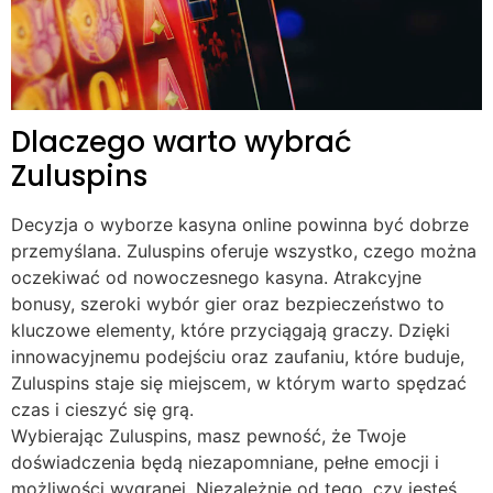
Dlaczego warto wybrać
Zuluspins
Decyzja o wyborze kasyna online powinna być dobrze
przemyślana. Zuluspins oferuje wszystko, czego można
oczekiwać od nowoczesnego kasyna. Atrakcyjne
bonusy, szeroki wybór gier oraz bezpieczeństwo to
kluczowe elementy, które przyciągają graczy. Dzięki
innowacyjnemu podejściu oraz zaufaniu, które buduje,
Zuluspins staje się miejscem, w którym warto spędzać
czas i cieszyć się grą.
Wybierając Zuluspins, masz pewność, że Twoje
doświadczenia będą niezapomniane, pełne emocji i
możliwości wygranej. Niezależnie od tego, czy jesteś