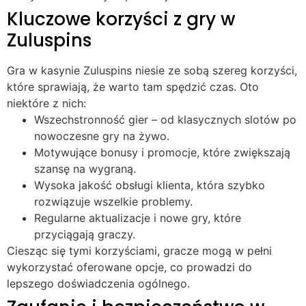
Kluczowe korzyści z gry w
Zuluspins
Gra w kasynie Zuluspins niesie ze sobą szereg korzyści,
które sprawiają, że warto tam spędzić czas. Oto
niektóre z nich:
Wszechstronność gier – od klasycznych slotów po
nowoczesne gry na żywo.
Motywujące bonusy i promocje, które zwiększają
szansę na wygraną.
Wysoka jakość obsługi klienta, która szybko
rozwiązuje wszelkie problemy.
Regularne aktualizacje i nowe gry, które
przyciągają graczy.
Ciesząc się tymi korzyściami, gracze mogą w pełni
wykorzystać oferowane opcje, co prowadzi do
lepszego doświadczenia ogólnego.