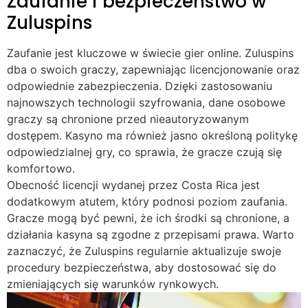
Zaufanie i bezpieczeństwo w
Zuluspins
Zaufanie jest kluczowe w świecie gier online. Zuluspins
dba o swoich graczy, zapewniając licencjonowanie oraz
odpowiednie zabezpieczenia. Dzięki zastosowaniu
najnowszych technologii szyfrowania, dane osobowe
graczy są chronione przed nieautoryzowanym
dostępem. Kasyno ma również jasno określoną politykę
odpowiedzialnej gry, co sprawia, że gracze czują się
komfortowo.
Obecność licencji wydanej przez Costa Rica jest
dodatkowym atutem, który podnosi poziom zaufania.
Gracze mogą być pewni, że ich środki są chronione, a
działania kasyna są zgodne z przepisami prawa. Warto
zaznaczyć, że Zuluspins regularnie aktualizuje swoje
procedury bezpieczeństwa, aby dostosować się do
zmieniających się warunków rynkowych.