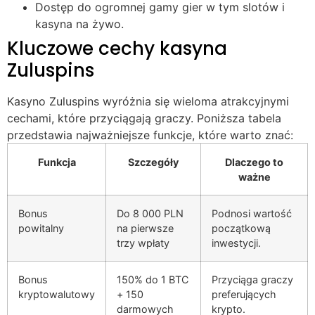
Dostęp do ogromnej gamy gier w tym slotów i
kasyna na żywo.
Kluczowe cechy kasyna
Zuluspins
Kasyno Zuluspins wyróżnia się wieloma atrakcyjnymi
cechami, które przyciągają graczy. Poniższa tabela
przedstawia najważniejsze funkcje, które warto znać:
Funkcja
Szczegóły
Dlaczego to
ważne
Bonus
Do 8 000 PLN
Podnosi wartość
powitalny
na pierwsze
początkową
trzy wpłaty
inwestycji.
Bonus
150% do 1 BTC
Przyciąga graczy
kryptowalutowy
+ 150
preferujących
darmowych
krypto.