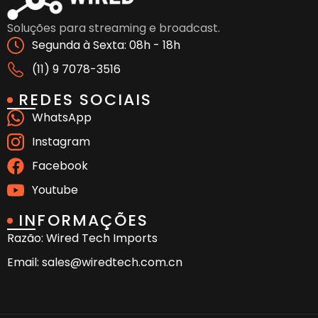
Soluções para streaming e broadcast.
Segunda à Sexta: 08h - 18h
(11) 9 7078-3516
REDES SOCIAIS
WhatsApp
Instagram
Facebook
Youtube
INFORMAÇÕES
Razão: Wired Tech Imports
Email: sales@wiredtech.com.cn