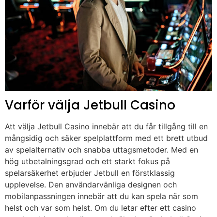
Varför välja Jetbull Casino
Att välja Jetbull Casino innebär att du får tillgång till en
mångsidig och säker spelplattform med ett brett utbud
av spelalternativ och snabba uttagsmetoder. Med en
hög utbetalningsgrad och ett starkt fokus på
spelarsäkerhet erbjuder Jetbull en förstklassig
upplevelse. Den användarvänliga designen och
mobilanpassningen innebär att du kan spela när som
helst och var som helst. Om du letar efter ett casino