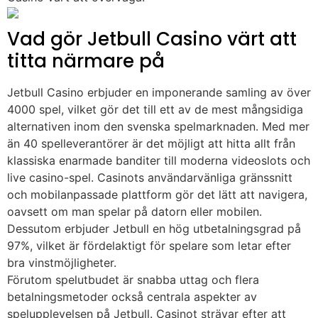
Vad gör Jetbull Casino värt att
titta närmare på
Jetbull Casino erbjuder en imponerande samling av över
4000 spel, vilket gör det till ett av de mest mångsidiga
alternativen inom den svenska spelmarknaden. Med mer
än 40 spelleverantörer är det möjligt att hitta allt från
klassiska enarmade banditer till moderna videoslots och
live casino-spel. Casinots användarvänliga gränssnitt
och mobilanpassade plattform gör det lätt att navigera,
oavsett om man spelar på datorn eller mobilen.
Dessutom erbjuder Jetbull en hög utbetalningsgrad på
97%, vilket är fördelaktigt för spelare som letar efter
bra vinstmöjligheter.
Förutom spelutbudet är snabba uttag och flera
betalningsmetoder också centrala aspekter av
spelupplevelsen på Jetbull. Casinot strävar efter att