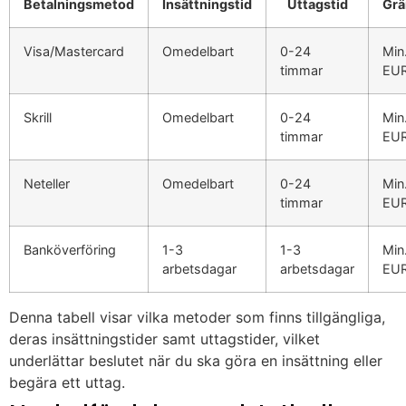
Betalningsmetod
Insättningstid
Uttagstid
Grä
Visa/Mastercard
Omedelbart
0-24
Min
timmar
EU
Skrill
Omedelbart
0-24
Min
timmar
EU
Neteller
Omedelbart
0-24
Min
timmar
EU
Banköverföring
1-3
1-3
Min
arbetsdagar
arbetsdagar
EU
Denna tabell visar vilka metoder som finns tillgängliga,
deras insättningstider samt uttagstider, vilket
underlättar beslutet när du ska göra en insättning eller
begära ett uttag.