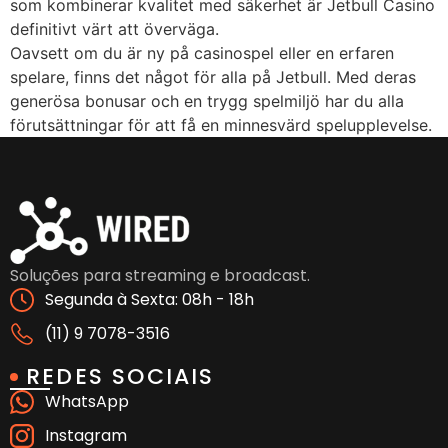
som kombinerar kvalitet med säkerhet är Jetbull Casino
definitivt värt att överväga.
Oavsett om du är ny på casinospel eller en erfaren
spelare, finns det något för alla på Jetbull. Med deras
generösa bonusar och en trygg spelmiljö har du alla
förutsättningar för att få en minnesvärd spelupplevelse.
Soluções para streaming e broadcast.
Segunda à Sexta: 08h - 18h
(11) 9 7078-3516
REDES SOCIAIS
WhatsApp
Instagram