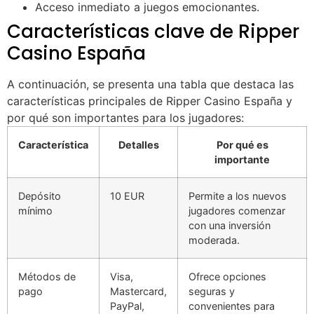
Acceso inmediato a juegos emocionantes.
Características clave de Ripper
Casino España
A continuación, se presenta una tabla que destaca las
características principales de Ripper Casino España y
por qué son importantes para los jugadores:
Característica
Detalles
Por qué es
importante
Depósito
10 EUR
Permite a los nuevos
mínimo
jugadores comenzar
con una inversión
moderada.
Métodos de
Visa,
Ofrece opciones
pago
Mastercard,
seguras y
PayPal,
convenientes para