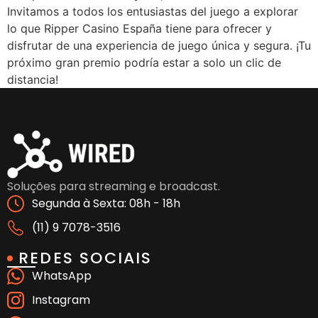
Invitamos a todos los entusiastas del juego a explorar
lo que Ripper Casino España tiene para ofrecer y
disfrutar de una experiencia de juego única y segura. ¡Tu
próximo gran premio podría estar a solo un clic de
distancia!
Soluções para streaming e broadcast.
Segunda à Sexta: 08h - 18h
(11) 9 7078-3516
REDES SOCIAIS
WhatsApp
Instagram