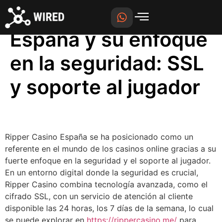
Ripper Casino
España y su enfoque
en la seguridad: SSL
y soporte al jugador
Ripper Casino España se ha posicionado como un
referente en el mundo de los casinos online gracias a su
fuerte enfoque en la seguridad y el soporte al jugador.
En un entorno digital donde la seguridad es crucial,
Ripper Casino combina tecnología avanzada, como el
cifrado SSL, con un servicio de atención al cliente
disponible las 24 horas, los 7 días de la semana, lo cual
se puede explorar en
https://rippercasino.me/
para