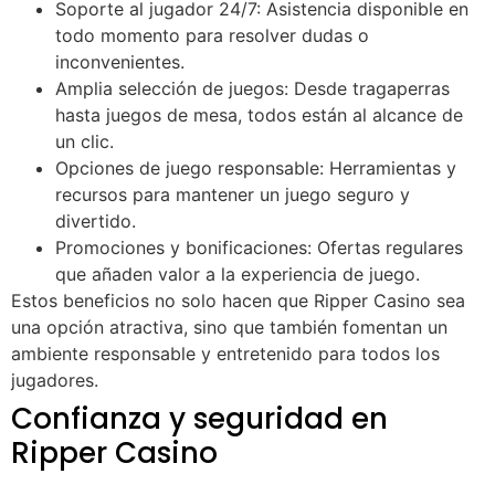
Soporte al jugador 24/7: Asistencia disponible en
todo momento para resolver dudas o
inconvenientes.
Amplia selección de juegos: Desde tragaperras
hasta juegos de mesa, todos están al alcance de
un clic.
Opciones de juego responsable: Herramientas y
recursos para mantener un juego seguro y
divertido.
Promociones y bonificaciones: Ofertas regulares
que añaden valor a la experiencia de juego.
Estos beneficios no solo hacen que Ripper Casino sea
una opción atractiva, sino que también fomentan un
ambiente responsable y entretenido para todos los
jugadores.
Confianza y seguridad en
Ripper Casino