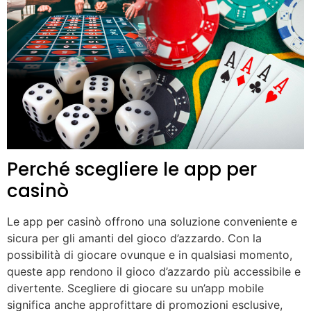
Perché scegliere le app per
casinò
Le app per casinò offrono una soluzione conveniente e
sicura per gli amanti del gioco d’azzardo. Con la
possibilità di giocare ovunque e in qualsiasi momento,
queste app rendono il gioco d’azzardo più accessibile e
divertente. Scegliere di giocare su un’app mobile
significa anche approfittare di promozioni esclusive,