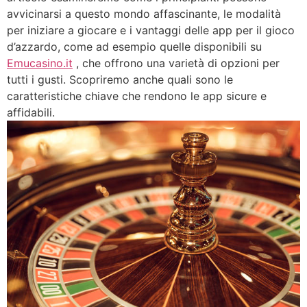
avvicinarsi a questo mondo affascinante, le modalità
per iniziare a giocare e i vantaggi delle app per il gioco
d’azzardo, come ad esempio quelle disponibili su
Emucasino.it
, che offrono una varietà di opzioni per
tutti i gusti. Scopriremo anche quali sono le
caratteristiche chiave che rendono le app sicure e
affidabili.