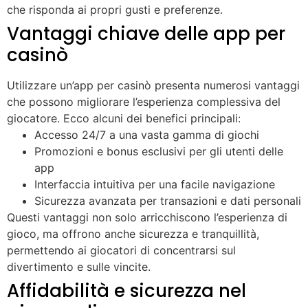
che risponda ai propri gusti e preferenze.
Vantaggi chiave delle app per
casinò
Utilizzare un’app per casinò presenta numerosi vantaggi
che possono migliorare l’esperienza complessiva del
giocatore. Ecco alcuni dei benefici principali:
Accesso 24/7 a una vasta gamma di giochi
Promozioni e bonus esclusivi per gli utenti delle
app
Interfaccia intuitiva per una facile navigazione
Sicurezza avanzata per transazioni e dati personali
Questi vantaggi non solo arricchiscono l’esperienza di
gioco, ma offrono anche sicurezza e tranquillità,
permettendo ai giocatori di concentrarsi sul
divertimento e sulle vincite.
Affidabilità e sicurezza nel