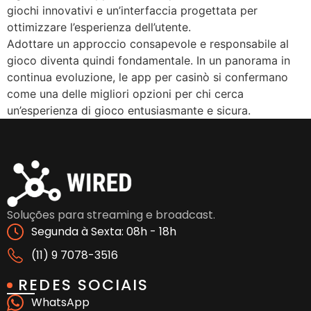
giochi innovativi e un’interfaccia progettata per
ottimizzare l’esperienza dell’utente.
Adottare un approccio consapevole e responsabile al
gioco diventa quindi fondamentale. In un panorama in
continua evoluzione, le app per casinò si confermano
come una delle migliori opzioni per chi cerca
un’esperienza di gioco entusiasmante e sicura.
Soluções para streaming e broadcast.
Segunda à Sexta: 08h - 18h
(11) 9 7078-3516
REDES SOCIAIS
WhatsApp