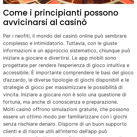
Come i principianti possono
avvicinarsi al casinò
Per i neofiti, il mondo del casinò online può sembrare
complesso e intimidatorio. Tuttavia, con le giuste
informazioni e un approccio sistematico, chiunque può
iniziare a giocare e divertirsi. Le app mobili sono
progettate per rendere l’esperienza di gioco intuitiva e
accessibile. È importante comprendere le basi del gioco
d’azzardo, le diverse tipologie di giochi disponibili e le
strategie di gioco per massimizzare le possibilità di
vincita. Iniziare a giocare non è solo una questione di
fortuna, ma anche di conoscenza e preparazione.
Molti casinò offrono simulazioni gratuite, che possono
essere un ottimo modo per familiarizzare con i giochi
senza rischiare denaro. Disporre di un buon supporto
clienti e di risorse utili all’interno dell’app può