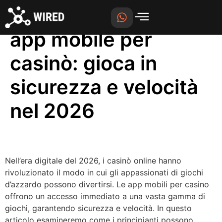
Recensione della
app mobile per
casinò: gioca in
sicurezza e velocità
nel 2026
Nell’era digitale del 2026, i casinò online hanno
rivoluzionato il modo in cui gli appassionati di giochi
d’azzardo possono divertirsi. Le app mobili per casino
offrono un accesso immediato a una vasta gamma di
giochi, garantendo sicurezza e velocità. In questo
articolo esamineremo come i principianti possono