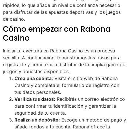
rápidos, lo que añade un nivel de confianza necesario
para disfrutar de las apuestas deportivas y los juegos
de casino.
Cómo empezar con Rabona
Casino
Iniciar tu aventura en Rabona Casino es un proceso
sencillo. A continuación, te mostramos los pasos para
registrarte y comenzar a disfrutar de la amplia gama de
juegos y apuestas disponibles.
Crea una cuenta:
Visita el sitio web de Rabona
Casino y completa el formulario de registro con
tus datos personales.
Verifica tus datos:
Recibirás un correo electrónico
para confirmar tu identificación y garantizar la
seguridad de tu cuenta.
Realiza un depósito:
Escoge un método de pago y
añade fondos a tu cuenta. Rabona ofrece la