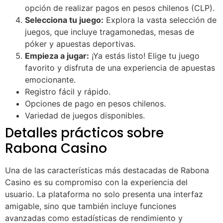
opción de realizar pagos en pesos chilenos (CLP).
Selecciona tu juego:
Explora la vasta selección de
juegos, que incluye tragamonedas, mesas de
póker y apuestas deportivas.
Empieza a jugar:
¡Ya estás listo! Elige tu juego
favorito y disfruta de una experiencia de apuestas
emocionante.
Registro fácil y rápido.
Opciones de pago en pesos chilenos.
Variedad de juegos disponibles.
Detalles prácticos sobre
Rabona Casino
Una de las características más destacadas de Rabona
Casino es su compromiso con la experiencia del
usuario. La plataforma no solo presenta una interfaz
amigable, sino que también incluye funciones
avanzadas como estadísticas de rendimiento y