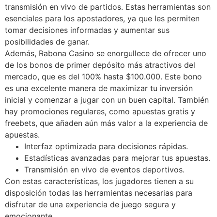
transmisión en vivo de partidos. Estas herramientas son
esenciales para los apostadores, ya que les permiten
tomar decisiones informadas y aumentar sus
posibilidades de ganar.
Además, Rabona Casino se enorgullece de ofrecer uno
de los bonos de primer depósito más atractivos del
mercado, que es del 100% hasta $100.000. Este bono
es una excelente manera de maximizar tu inversión
inicial y comenzar a jugar con un buen capital. También
hay promociones regulares, como apuestas gratis y
freebets, que añaden aún más valor a la experiencia de
apuestas.
Interfaz optimizada para decisiones rápidas.
Estadísticas avanzadas para mejorar tus apuestas.
Transmisión en vivo de eventos deportivos.
Con estas características, los jugadores tienen a su
disposición todas las herramientas necesarias para
disfrutar de una experiencia de juego segura y
emocionante.