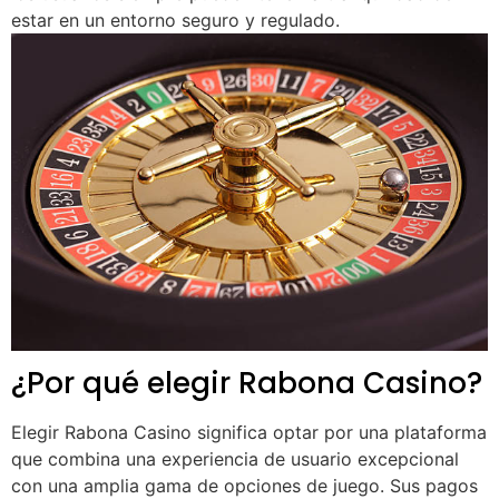
estar en un entorno seguro y regulado.
¿Por qué elegir Rabona Casino?
Elegir Rabona Casino significa optar por una plataforma
que combina una experiencia de usuario excepcional
con una amplia gama de opciones de juego. Sus pagos