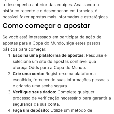
o desempenho anterior das equipes. Analisando o
histórico recente e o desempenho em torneios, é
possível fazer apostas mais informadas e estratégicas.
Como começar a apostar
Se você está interessado em participar da ação de
apostas para a Copa do Mundo, siga estes passos
básicos para começar:
Escolha uma plataforma de apostas:
Pesquise e
selecione um site de apostas confiável que
ofereça Odds para a Copa do Mundo.
Crie uma conta:
Registre-se na plataforma
escolhida, fornecendo suas informações pessoais
e criando uma senha segura.
Verifique seus dados:
Complete qualquer
processo de verificação necessário para garantir a
segurança da sua conta.
Faça um depósito:
Utilize um método de