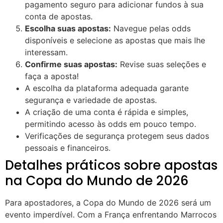
pagamento seguro para adicionar fundos à sua
conta de apostas.
Escolha suas apostas:
Navegue pelas odds
disponíveis e selecione as apostas que mais lhe
interessam.
Confirme suas apostas:
Revise suas seleções e
faça a aposta!
A escolha da plataforma adequada garante
segurança e variedade de apostas.
A criação de uma conta é rápida e simples,
permitindo acesso às odds em pouco tempo.
Verificações de segurança protegem seus dados
pessoais e financeiros.
Detalhes práticos sobre apostas
na Copa do Mundo de 2026
Para apostadores, a Copa do Mundo de 2026 será um
evento imperdível. Com a França enfrentando Marrocos