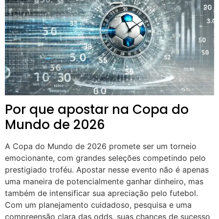
Por que apostar na Copa do
Mundo de 2026
A Copa do Mundo de 2026 promete ser um torneio
emocionante, com grandes seleções competindo pelo
prestigiado troféu. Apostar nesse evento não é apenas
uma maneira de potencialmente ganhar dinheiro, mas
também de intensificar sua apreciação pelo futebol.
Com um planejamento cuidadoso, pesquisa e uma
compreensão clara das odds, suas chances de sucesso