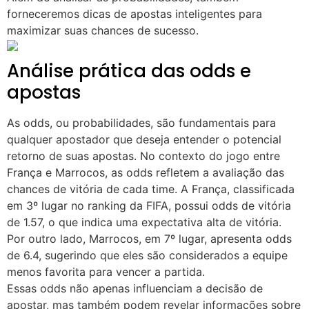
forneceremos dicas de apostas inteligentes para
maximizar suas chances de sucesso.
Análise prática das odds e
apostas
As odds, ou probabilidades, são fundamentais para
qualquer apostador que deseja entender o potencial
retorno de suas apostas. No contexto do jogo entre
França e Marrocos, as odds refletem a avaliação das
chances de vitória de cada time. A França, classificada
em 3º lugar no ranking da FIFA, possui odds de vitória
de 1.57, o que indica uma expectativa alta de vitória.
Por outro lado, Marrocos, em 7º lugar, apresenta odds
de 6.4, sugerindo que eles são considerados a equipe
menos favorita para vencer a partida.
Essas odds não apenas influenciam a decisão de
apostar, mas também podem revelar informações sobre