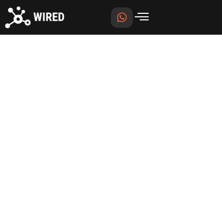
Início
/
Câmera PTZ
/ WT-9770-20X