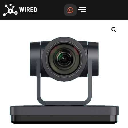
Início
/
Câmera PTZ
/ WT-9770-30X