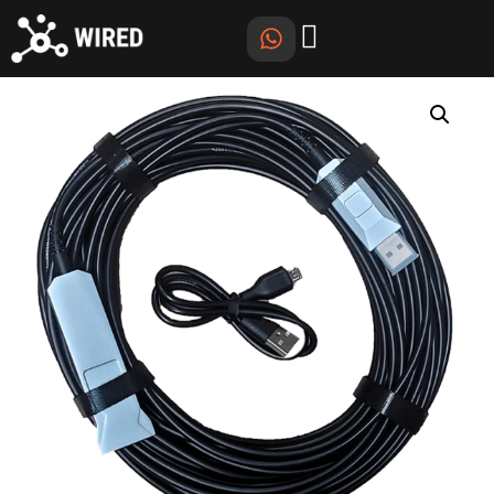
Início
/
Cabos & Acessórios
/ Cabo WT 2030U