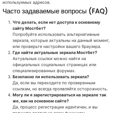
используемых адресов.
Часто задаваемые вопросы (FAQ)
Что делать, если нет доступа к основному
сайту Мостбет?
Попробуйте использовать альтернативные
зеркала, которые актуальны на данный момент,
или проверьте настройки вашего браузера.
Где найти актуальные зеркала Мостбет?
Актуальные ссылки можно найти на
официальных социальных страницах или
специализированных форумах.
Безопасно ли использовать зеркала?
Да, если вы переходите по проверенным
ссылкам, но всегда проявляйте осторожность.
Могу ли я зарегистрироваться на зеркале так
же, как на основном сайте?
Да, процесс регистрации идентичен, и вы