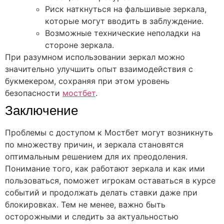
Риск наткнуться на фальшивые зеркала,
которые могут вводить в заблуждение.
Возможные технические неполадки на
стороне зеркала.
При разумном использовании зеркал можно
значительно улучшить опыт взаимодействия с
букмекером, сохраняя при этом уровень
безопасности
мостбет
.
Заключение
Проблемы с доступом к Мостбет могут возникнуть
по множеству причин, и зеркала становятся
оптимальным решением для их преодоления.
Понимание того, как работают зеркала и как ими
пользоваться, поможет игрокам оставаться в курсе
событий и продолжать делать ставки даже при
блокировках. Тем не менее, важно быть
осторожными и следить за актуальностью