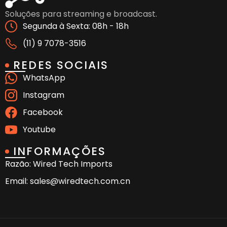
Soluções para streaming e broadcast.
Segunda à Sexta: 08h - 18h
(11) 9 7078-3516
REDES SOCIAIS
WhatsApp
Instagram
Facebook
Youtube
INFORMAÇÕES
Razão: Wired Tech Imports
Email: sales@wiredtech.com.cn