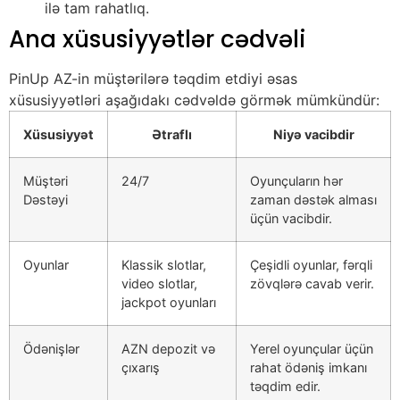
ilə tam rahatlıq.
Ana xüsusiyyətlər cədvəli
PinUp AZ-in müştərilərə təqdim etdiyi əsas
xüsusiyyətləri aşağıdakı cədvəldə görmək mümkündür:
Xüsusiyyət
Ətraflı
Niyə vacibdir
Müştəri
24/7
Oyunçuların hər
Dəstəyi
zaman dəstək alması
üçün vacibdir.
Oyunlar
Klassik slotlar,
Çeşidli oyunlar, fərqli
video slotlar,
zövqlərə cavab verir.
jackpot oyunları
Ödənişlər
AZN depozit və
Yerel oyunçular üçün
çıxarış
rahat ödəniş imkanı
təqdim edir.