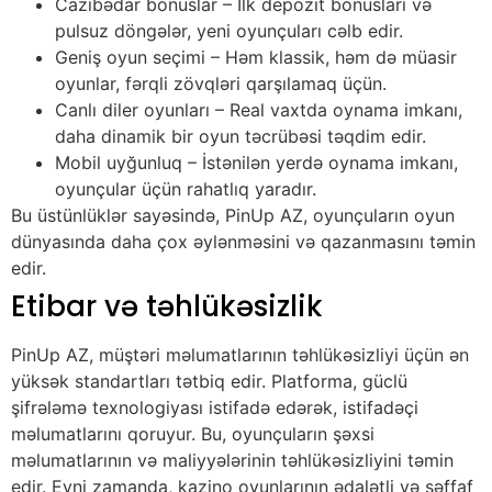
Cazibədar bonuslar – İlk depozit bonusları və
pulsuz döngələr, yeni oyunçuları cəlb edir.
Geniş oyun seçimi – Həm klassik, həm də müasir
oyunlar, fərqli zövqləri qarşılamaq üçün.
Canlı diler oyunları – Real vaxtda oynama imkanı,
daha dinamik bir oyun təcrübəsi təqdim edir.
Mobil uyğunluq – İstənilən yerdə oynama imkanı,
oyunçular üçün rahatlıq yaradır.
Bu üstünlüklər sayəsində, PinUp AZ, oyunçuların oyun
dünyasında daha çox əylənməsini və qazanmasını təmin
edir.
Etibar və təhlükəsizlik
PinUp AZ, müştəri məlumatlarının təhlükəsizliyi üçün ən
yüksək standartları tətbiq edir. Platforma, güclü
şifrələmə texnologiyası istifadə edərək, istifadəçi
məlumatlarını qoruyur. Bu, oyunçuların şəxsi
məlumatlarının və maliyyələrinin təhlükəsizliyini təmin
edir. Eyni zamanda, kazino oyunlarının ədalətli və şəffaf