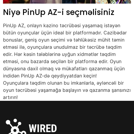
Niyə PinUp AZ-i seçməlisiniz
PinUp AZ, onlayn kazino təcrübəsi yaşamaq istəyən
bütün oyunçular üçün ideal bir platformadır. Cazibədar
bonuslar, geniş oyun seçimi və təhlükəsiz mühit təmin
etməsi ilə, oyunçulara unudulmaz bir təcrübə təqdim
edir. Hər kəsin tələblərinə uyğun xidmətlər təqdim
etməsi, onu bazarda seçilən bir platforma edir. Oyun
dünyasına daxil olmaq və mükafatları qazanmaq üçün
indidən PinUp AZ-də qeydiyyatdan keçin!
Oyunçulara təqdim olunan bu imkanlarla, əyləncəli bir
oyun təcrübəsi yaşamağa başlayın və qazanma şansınızı
artırın!