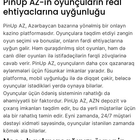
PinUp AZ-in oyunçuların real
ehtiyaclarına uyğunluğu
PinUp AZ, Azərbaycan bazarına yönəlmiş bir onlayn
kazino platformasıdır. Oyunçulara təqdim etdiyi zəngin
oyun seçimi və bonuslar, onların fərdi ehtiyaclarına
uyğun gəlir. Həm quraşdırılmış slot oyunları, həm də
canlı diler oyunları ilə istifadəçilərin fərqli zövqlərinə
cavab verir. PinUp AZ, oyunçuların daha çox qazanaraq
əylənmələri üçün füsunkar imkanlar yaradır. Bu
platforma, mobil uyğunluğu ilə də diqqət çəkir, beləcə
oyunçular istədikləri yerdə oynaya bilərlər.
Oyunçular üçün ödəniş sisteminin rahatlığı da
əhəmiyyətli bir faktordur. PinUp AZ, AZN depozit və
çıxarış imkanları təqdim edir, bu da yerli müştərilər üçün
əla bir rahatlıq təmin edir. Eyni zamanda, 24/7 müştəri
dəstəyi xidməti sayəsində, oyunçular istənilən zamanda
kömək ala bilərlər.