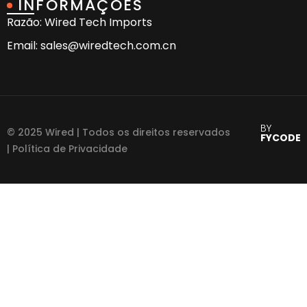
INFORMAÇÕES
Razão: Wired Tech Imports
Email: sales@wiredtech.com.cn
BY
© 2025 Wired | Todos os direitos reservados
FYCODE
| Política de Privacidade