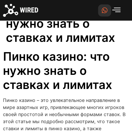
Пинко казино: что
нужно знать о
ставках и лимитах
Пинко казино: что
нужно знать о
ставках и лимитах
Пинко казино – это увлекательное направление в
мире азартных игр, привлекающее многих игроков
своей простотой и необычными формами ставок. В
этой статье мы подробно рассмотрим, что такое
ставки и лимиты в пинко казино, а также