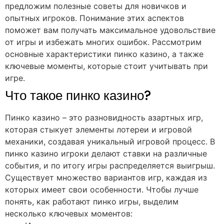
предложим полезные советы для новичков и
опытных игроков. Понимание этих аспектов
поможет вам получать максимальное удовольствие
от игры и избежать многих ошибок. Рассмотрим
основные характеристики пинко казино, а также
ключевые моменты, которые стоит учитывать при
игре.
Что такое пинко казино?
Пинко казино – это разновидность азартных игр,
которая стыкует элементы лотереи и игровой
механики, создавая уникальный игровой процесс. В
пинко казино игроки делают ставки на различные
события, и по итогу игры распределяется выигрыш.
Существует множество вариантов игр, каждая из
которых имеет свои особенности. Чтобы лучше
понять, как работают пинко игры, выделим
несколько ключевых моментов: