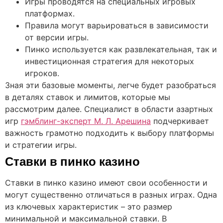
Игры проводятся на специальных игровых
платформах.
Правила могут варьироваться в зависимости
от версии игры.
Пинко используется как развлекательная, так и
инвестиционная стратегия для некоторых
игроков.
Зная эти базовые моменты, легче будет разобраться
в деталях ставок и лимитов, которые мы
рассмотрим далее. Специалист в области азартных
игр
гэмблинг-эксперт М. Л. Арешина
подчеркивает
важность грамотно подходить к выбору платформы
и стратегии игры.
Ставки в пинко казино
Ставки в пинко казино имеют свои особенности и
могут существенно отличаться в разных играх. Одна
из ключевых характеристик – это размер
минимальной и максимальной ставки. В