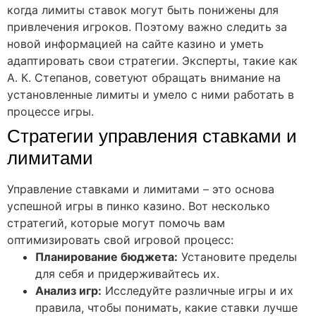
когда лимиты ставок могут быть понижены для
привлечения игроков. Поэтому важно следить за
новой информацией на сайте казино и уметь
адаптировать свои стратегии. Эксперты, такие как
А. К. Степанов, советуют обращать внимание на
установленные лимиты и умело с ними работать в
процессе игры.
Стратегии управления ставками и
лимитами
Управление ставками и лимитами – это основа
успешной игры в пинко казино. Вот несколько
стратегий, которые могут помочь вам
оптимизировать свой игровой процесс:
Планирование бюджета:
Установите пределы
для себя и придерживайтесь их.
Анализ игр:
Исследуйте различные игры и их
правила, чтобы понимать, какие ставки лучше