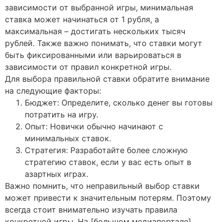
зависимости от выбранной игры, минимальная
ставка может начинаться от 1 рубля, а
максимальная – достигать нескольких тысяч
рублей. Также важно понимать, что ставки могут
быть фиксированными или варьироваться в
зависимости от правил конкретной игры.
Для выбора правильной ставки обратите внимание
на следующие факторы:
Бюджет: Определите, сколько денег вы готовы
потратить на игру.
Опыт: Новички обычно начинают с
минимальных ставок.
Стратегия: Разработайте более сложную
стратегию ставок, если у вас есть опыт в
азартных играх.
Важно помнить, что неправильный выбор ставки
может привести к значительным потерям. Поэтому
всегда стоит внимательно изучать правила
конкретной игры. На [большом медиапортале]