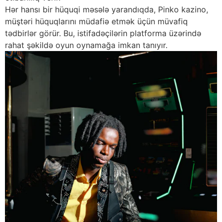
Hər hansı bir hüquqi məsələ yarandıqda, Pinko kazino,
müştəri hüquqlarını müdafiə etmək üçün müvafiq
tədbirlər görür. Bu, istifadəçilərin platforma üzərində
rahat şəkildə oyun oynamağa imkan tanıyır.