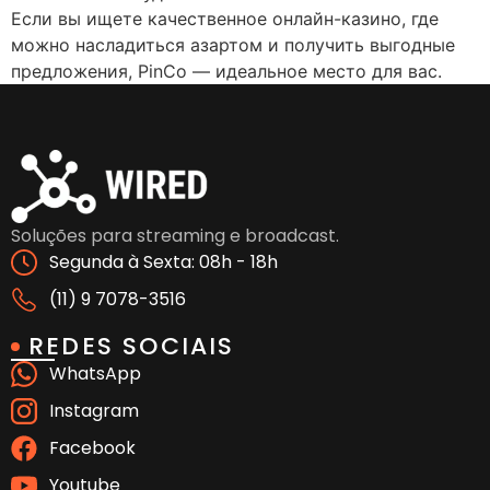
Если вы ищете качественное онлайн-казино, где
можно насладиться азартом и получить выгодные
предложения, PinCo — идеальное место для вас.
Soluções para streaming e broadcast.
Segunda à Sexta: 08h - 18h
(11) 9 7078-3516
REDES SOCIAIS
WhatsApp
Instagram
Facebook
Youtube