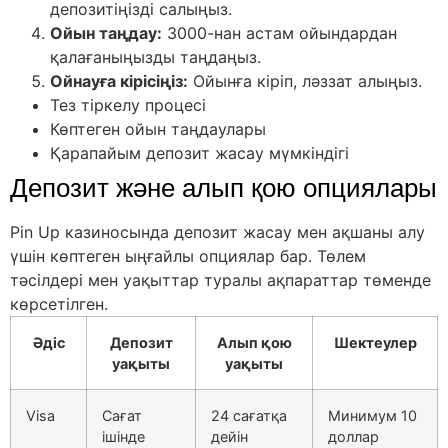
депозитіңізді салыңыз.
Ойын таңдау:
3000-нан астам ойындардан
қалағаныңызды таңдаңыз.
Ойнауға кірісіңіз:
Ойынға кіріп, ләззат алыңыз.
Тез тіркелу процесі
Көптеген ойын таңдаулары
Қарапайым депозит жасау мүмкіндігі
Депозит және алып қою опциялары
Pin Up казиносында депозит жасау мен ақшаны алу
үшін көптеген ыңғайлы опциялар бар. Төлем
тәсілдері мен уақыттар туралы ақпараттар төменде
көрсетілген.
Әдіс
Депозит
Алып қою
Шектеулер
уақыты
уақыты
Visa
Сағат
24 сағатқа
Минимум 10
ішінде
дейін
доллар