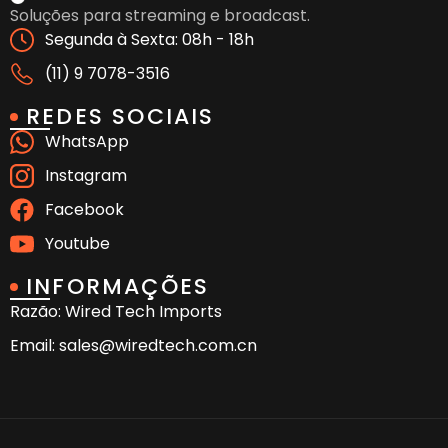
Soluções para streaming e broadcast.
Segunda à Sexta: 08h - 18h
(11) 9 7078-3516
REDES SOCIAIS
WhatsApp
Instagram
Facebook
Youtube
INFORMAÇÕES
Razão: Wired Tech Imports
Email: sales@wiredtech.com.cn