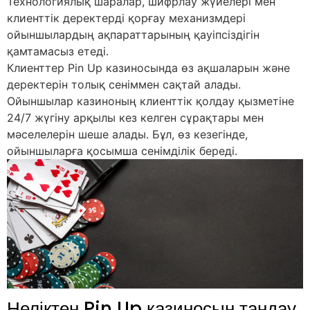
Технологиялық шаралар, шифрлау жүйелері мен
клиенттік деректерді қорғау механизмдері
ойыншылардың ақпараттарының қауіпсіздігін
қамтамасыз етеді.
Клиенттер Pin Up казиносында өз ақшаларын және
деректерін толық сеніммен сақтай алады.
Ойыншылар казиноның клиенттік қолдау қызметіне
24/7 жүгіну арқылы кез келген сұрақтары мен
мәселелерін шеше алады. Бұл, өз кезегінде,
ойыншыларға қосымша сенімділік береді.
Неліктен Pin Up казиносын таңдау