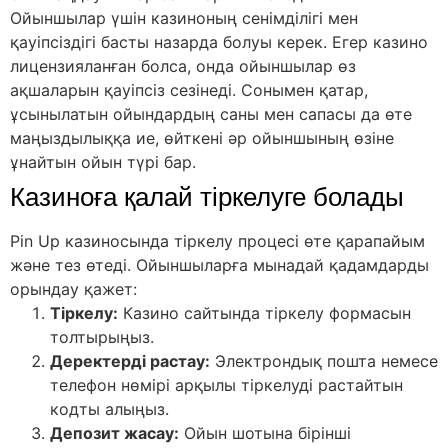
Ойыншылар үшін казиноның сенімділігі мен
қауіпсіздігі басты назарда болуы керек. Егер казино
лицензияланған болса, онда ойыншылар өз
ақшаларын қауіпсіз сезінеді. Сонымен қатар,
ұсынылатын ойындардың саны мен сапасы да өте
маңыздылыққа ие, өйткені әр ойыншының өзіне
ұнайтын ойын түрі бар.
Казиноға қалай тіркелуге болады
Pin Up казиносында тіркелу процесі өте қарапайым
және тез өтеді. Ойыншыларға мынадай қадамдарды
орындау қажет:
Тіркелу:
Казино сайтында тіркелу формасын
толтырыңыз.
Деректерді растау:
Электрондық пошта немесе
телефон нөмірі арқылы тіркелуді растайтын
кодты алыңыз.
Депозит жасау:
Ойын шотына бірінші