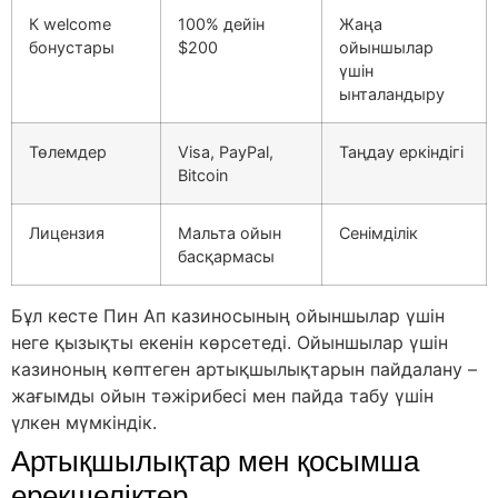
К welcome
100% дейін
Жаңа
бонустары
$200
ойыншылар
үшін
ынталандыру
Төлемдер
Visa, PayPal,
Таңдау еркіндігі
Bitcoin
Лицензия
Мальта ойын
Сенімділік
басқармасы
Бұл кесте Пин Ап казиносының ойыншылар үшін
неге қызықты екенін көрсетеді. Ойыншылар үшін
казиноның көптеген артықшылықтарын пайдалану –
жағымды ойын тәжірибесі мен пайда табу үшін
үлкен мүмкіндік.
Артықшылықтар мен қосымша
ерекшеліктер