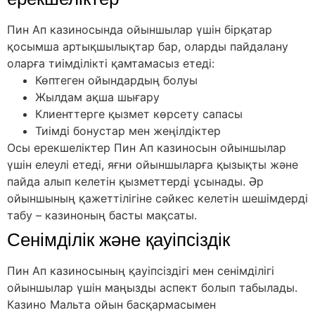
Пин Ап казиносында ойыншылар үшін бірқатар
қосымша артықшылықтар бар, оларды пайдалану
оларға тиімділікті қамтамасыз етеді:
Көптеген ойындардың болуы
Жылдам ақша шығару
Клиенттерге қызмет көрсету сапасы
Тиімді бонустар мен жеңілдіктер
Осы ерекшеліктер Пин Ап казиносын ойыншылар
үшін елеулі етеді, яғни ойыншыларға қызықты және
пайда алып келетін қызметтерді ұсынады. Әр
ойыншының қажеттілігіне сәйкес келетін шешімдерді
табу – казиноның басты мақсаты.
Сенімділік және қауіпсіздік
Пин Ап казиносының қауіпсіздігі мен сенімділігі
ойыншылар үшін маңызды аспект болып табылады.
Казино Мальта ойын басқармасымен