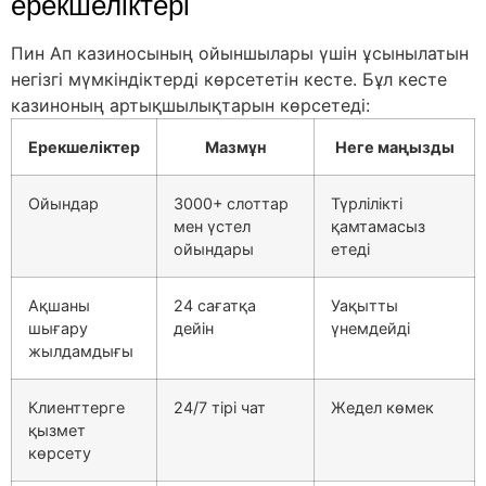
ерекшеліктері
Пин Ап казиносының ойыншылары үшін ұсынылатын
негізгі мүмкіндіктерді көрсететін кесте. Бұл кесте
казиноның артықшылықтарын көрсетеді:
Ерекшеліктер
Мазмұн
Неге маңызды
Ойындар
3000+ слоттар
Түрлілікті
мен үстел
қамтамасыз
ойындары
етеді
Ақшаны
24 сағатқа
Уақытты
шығару
дейін
үнемдейді
жылдамдығы
Клиенттерге
24/7 тірі чат
Жедел көмек
қызмет
көрсету