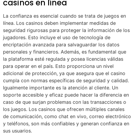
casinos en línea
La confianza es esencial cuando se trata de juegos en
línea. Los casinos deben implementar medidas de
seguridad rigurosas para proteger la información de los
jugadores. Esto incluye el uso de tecnología de
encriptación avanzada para salvaguardar los datos
personales y financieros. Además, es fundamental que
la plataforma esté regulada y posea licencias válidas
para operar en el país. Esto proporciona un nivel
adicional de protección, ya que asegura que el casino
cumpla con normas específicas de seguridad y calidad.
Igualmente importante es la atención al cliente. Un
soporte accesible y eficaz puede hacer la diferencia en
caso de que surjan problemas con las transacciones o
los juegos. Los casinos que ofrecen múltiples canales
de comunicación, como chat en vivo, correo electrónico
y teléfonos, son más confiables y generan confianza en
sus usuarios.