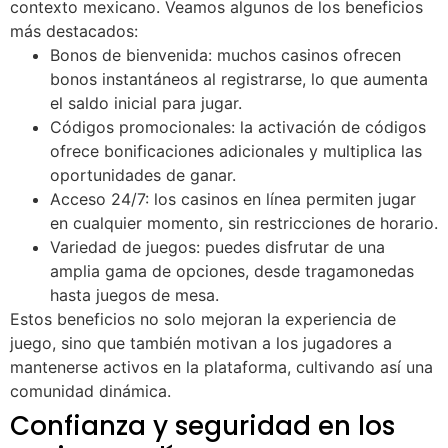
contexto mexicano. Veamos algunos de los beneficios
más destacados:
Bonos de bienvenida: muchos casinos ofrecen
bonos instantáneos al registrarse, lo que aumenta
el saldo inicial para jugar.
Códigos promocionales: la activación de códigos
ofrece bonificaciones adicionales y multiplica las
oportunidades de ganar.
Acceso 24/7: los casinos en línea permiten jugar
en cualquier momento, sin restricciones de horario.
Variedad de juegos: puedes disfrutar de una
amplia gama de opciones, desde tragamonedas
hasta juegos de mesa.
Estos beneficios no solo mejoran la experiencia de
juego, sino que también motivan a los jugadores a
mantenerse activos en la plataforma, cultivando así una
comunidad dinámica.
Confianza y seguridad en los