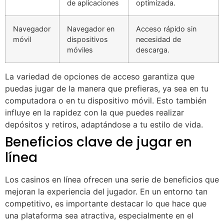
de aplicaciones
optimizada.
Navegador
Navegador en
Acceso rápido sin
móvil
dispositivos
necesidad de
móviles
descarga.
La variedad de opciones de acceso garantiza que
puedas jugar de la manera que prefieras, ya sea en tu
computadora o en tu dispositivo móvil. Esto también
influye en la rapidez con la que puedes realizar
depósitos y retiros, adaptándose a tu estilo de vida.
Beneficios clave de jugar en
línea
Los casinos en línea ofrecen una serie de beneficios que
mejoran la experiencia del jugador. En un entorno tan
competitivo, es importante destacar lo que hace que
una plataforma sea atractiva, especialmente en el