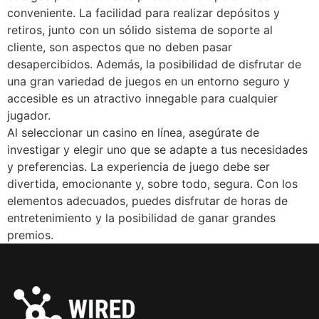
conveniente. La facilidad para realizar depósitos y
retiros, junto con un sólido sistema de soporte al
cliente, son aspectos que no deben pasar
desapercibidos. Además, la posibilidad de disfrutar de
una gran variedad de juegos en un entorno seguro y
accesible es un atractivo innegable para cualquier
jugador.
Al seleccionar un casino en línea, asegúrate de
investigar y elegir uno que se adapte a tus necesidades
y preferencias. La experiencia de juego debe ser
divertida, emocionante y, sobre todo, segura. Con los
elementos adecuados, puedes disfrutar de horas de
entretenimiento y la posibilidad de ganar grandes
premios.