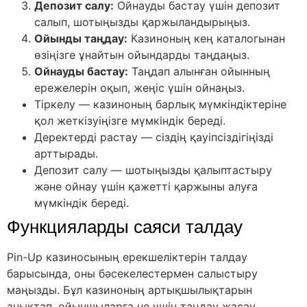
Депозит салу:
Ойнауды бастау үшін депозит
салып, шотыңызды қаржыландырыңыз.
Ойынды таңдау:
Казиноның кең каталогынан
өзіңізге ұнайтын ойындарды таңдаңыз.
Ойнауды бастау:
Таңдап алынған ойынның
ережелерін оқып, жеңіс үшін ойнаңыз.
Тіркелу — казиноның барлық мүмкіндіктеріне
қол жеткізуіңізге мүмкіндік береді.
Деректерді растау — сіздің қауіпсіздігіңізді
арттырады.
Депозит салу — шотыңызды қалыптастыру
және ойнау үшін қажетті қаржыны алуға
мүмкіндік береді.
Функцияларды саяси талдау
Pin-Up казиносының ерекшеліктерін талдау
барысында, оны бәсекелестермен салыстыру
маңызды. Бұл казиноның артықшылықтарын
анықтап, ойыншыларға не үшін таңдау жасау