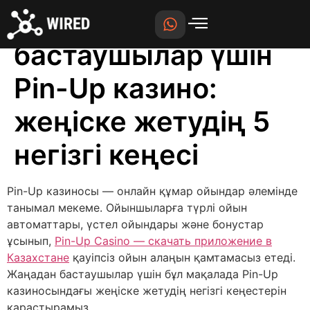
Жаңадан
бастаушылар үшін
Pin-Up казино:
жеңіске жетудің 5
негізгі кеңесі
Pin-Up казиносы — онлайн құмар ойындар әлемінде
танымал мекеме. Ойыншыларға түрлі ойын
автоматтары, үстел ойындары және бонустар
ұсынып,
Pin-Up Casino — скачать приложение в
Казахстане
қауіпсіз ойын алаңын қамтамасыз етеді.
Жаңадан бастаушылар үшін бұл мақалада Pin-Up
казиносындағы жеңіске жетудің негізгі кеңестерін
қарастырамыз.