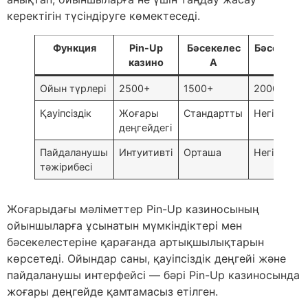
керектігін түсіндіруге көмектеседі.
Функция
Pin-Up
Бәсекелес
Бәсекелес
казино
А
В
Ойын түрлері
2500+
1500+
2000+
Қауіпсіздік
Жоғары
Стандартты
Негізгі
деңгейдегі
Пайдаланушы
Интуитивті
Орташа
Негізгі
тәжірибесі
Жоғарыдағы мәліметтер Pin-Up казиносының
ойыншыларға ұсынатын мүмкіндіктері мен
бәсекелестеріне қарағанда артықшылықтарын
көрсетеді. Ойындар саны, қауіпсіздік деңгейі және
пайдаланушы интерфейсі — бәрі Pin-Up казиносында
жоғары деңгейде қамтамасыз етілген.