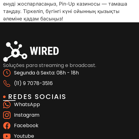
енуді жоспарласаңыз, Pin-Up казиносы — тамаша
таңдау. Тіркеліп, бүгінгі күні ойынның қызықты
әлеміне қадам басыңыз!
Soluções para streaming e broadcast.
Segunda à Sexta: 08h - 18h
(11) 9 7078-3516
REDES SOCIAIS
WhatsApp
Instagram
Facebook
Youtube