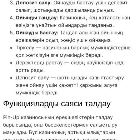
Депозит салу:
Ойнауды бастау үшін депозит
салып, шотыңызды қаржыландырыңыз.
Ойынды таңдау:
Казиноның кең каталогынан
өзіңізге ұнайтын ойындарды таңдаңыз.
Ойнауды бастау:
Таңдап алынған ойынның
ережелерін оқып, жеңіс үшін ойнаңыз.
Тіркелу — казиноның барлық мүмкіндіктеріне
қол жеткізуіңізге мүмкіндік береді.
Деректерді растау — сіздің қауіпсіздігіңізді
арттырады.
Депозит салу — шотыңызды қалыптастыру
және ойнау үшін қажетті қаржыны алуға
мүмкіндік береді.
Функцияларды саяси талдау
Pin-Up казиносының ерекшеліктерін талдау
барысында, оны бәсекелестермен салыстыру
маңызды. Бұл казиноның артықшылықтарын
анықтап, ойыншыларға не үшін таңдау жасау