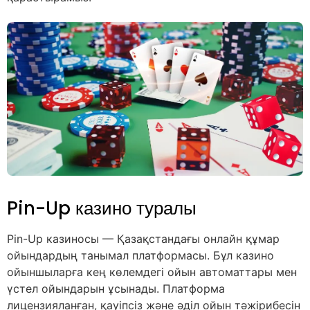
Pin-Up казино туралы
Pin-Up казиносы — Қазақстандағы онлайн құмар
ойындардың танымал платформасы. Бұл казино
ойыншыларға кең көлемдегі ойын автоматтары мен
үстел ойындарын ұсынады. Платформа
лицензияланған, қауіпсіз және әділ ойын тәжірибесін