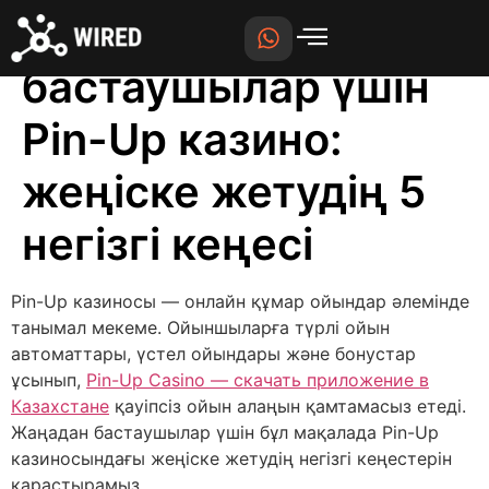
Жаңадан
бастаушылар үшін
Pin-Up казино:
жеңіске жетудің 5
негізгі кеңесі
Pin-Up казиносы — онлайн құмар ойындар әлемінде
танымал мекеме. Ойыншыларға түрлі ойын
автоматтары, үстел ойындары және бонустар
ұсынып,
Pin-Up Casino — скачать приложение в
Казахстане
қауіпсіз ойын алаңын қамтамасыз етеді.
Жаңадан бастаушылар үшін бұл мақалада Pin-Up
казиносындағы жеңіске жетудің негізгі кеңестерін
қарастырамыз.