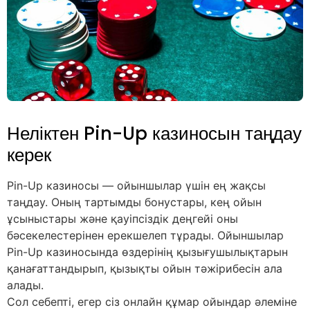
Неліктен Pin-Up казиносын таңдау
керек
Pin-Up казиносы — ойыншылар үшін ең жақсы
таңдау. Оның тартымды бонустары, кең ойын
ұсыныстары және қауіпсіздік деңгейі оны
бәсекелестерінен ерекшелеп тұрады. Ойыншылар
Pin-Up казиносында өздерінің қызығушылықтарын
қанағаттандырып, қызықты ойын тәжірибесін ала
алады.
Сол себепті, егер сіз онлайн құмар ойындар әлеміне