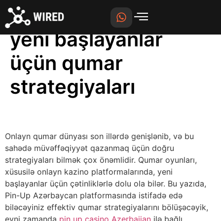
Pin-Up Azərbaycan:
yeni başlayanlar
üçün qumar
strategiyaları
Onlayn qumar dünyası son illərdə genişlənib, və bu
sahədə müvəffəqiyyət qazanmaq üçün doğru
strategiyaları bilmək çox önəmlidir. Qumar oyunları,
xüsusilə onlayn kazino platformalarında, yeni
başlayanlar üçün çətinliklərlə dolu ola bilər. Bu yazıda,
Pin-Up Azərbaycan platformasında istifadə edə
biləcəyiniz effektiv qumar strategiyalarını bölüşəcəyik,
eyni zamanda
pin up casino Azerbaijan
ilə bağlı