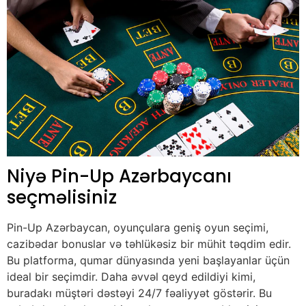
Niyə Pin-Up Azərbaycanı
seçməlisiniz
Pin-Up Azərbaycan, oyunçulara geniş oyun seçimi,
cazibədar bonuslar və təhlükəsiz bir mühit təqdim edir.
Bu platforma, qumar dünyasında yeni başlayanlar üçün
ideal bir seçimdir. Daha əvvəl qeyd edildiyi kimi,
buradakı müştəri dəstəyi 24/7 fəaliyyət göstərir. Bu