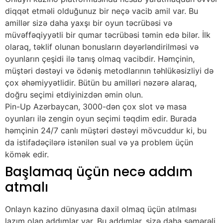
diqqət etməli olduğunuz bir neçə vacib amil var. Bu
amillər sizə daha yaxşı bir oyun təcrübəsi və
müvəffəqiyyətli bir qumar təcrübəsi təmin edə bilər. İlk
olaraq, təklif olunan bonusların dəyərləndirilməsi və
oyunların çeşidi ilə tanış olmaq vacibdir. Həmçinin,
müştəri dəstəyi və ödəniş metodlarının təhlükəsizliyi də
çox əhəmiyyətlidir. Bütün bu amilləri nəzərə alaraq,
doğru seçimi etdiyinizdən əmin olun.
Pin-Up Azərbaycan, 3000-dən çox slot və masa
oyunları ilə zengin oyun seçimi təqdim edir. Burada
həmçinin 24/7 canlı müştəri dəstəyi mövcuddur ki, bu
da istifadəçilərə istənilən sual və ya problem üçün
kömək edir.
Başlamaq üçün necə addım
atmalı
Onlayn kazino dünyasına daxil olmaq üçün atılması
lazım olan addımlar var. Bu addımlar, sizə daha səmərəli