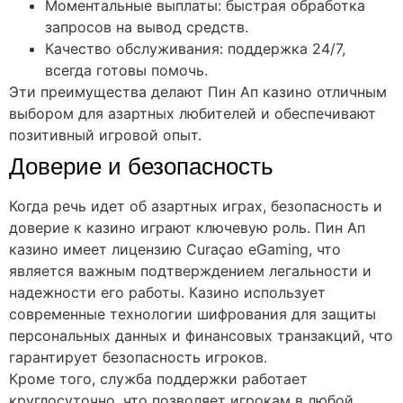
Моментальные выплаты: быстрая обработка
запросов на вывод средств.
Качество обслуживания: поддержка 24/7,
всегда готовы помочь.
Эти преимущества делают Пин Ап казино отличным
выбором для азартных любителей и обеспечивают
позитивный игровой опыт.
Доверие и безопасность
Когда речь идет об азартных играх, безопасность и
доверие к казино играют ключевую роль. Пин Ап
казино имеет лицензию Curaçao eGaming, что
является важным подтверждением легальности и
надежности его работы. Казино использует
современные технологии шифрования для защиты
персональных данных и финансовых транзакций, что
гарантирует безопасность игроков.
Кроме того, служба поддержки работает
круглосуточно, что позволяет игрокам в любой