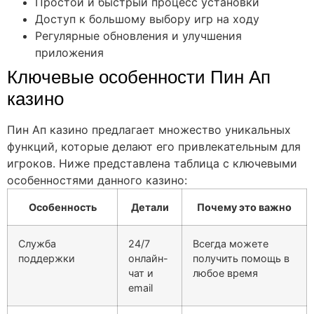
Простой и быстрый процесс установки
Доступ к большому выбору игр на ходу
Регулярные обновления и улучшения
приложения
Ключевые особенности Пин Ап
казино
Пин Ап казино предлагает множество уникальных
функций, которые делают его привлекательным для
игроков. Ниже представлена таблица с ключевыми
особенностями данного казино:
Особенность
Детали
Почему это важно
Служба
24/7
Всегда можете
поддержки
онлайн-
получить помощь в
чат и
любое время
email