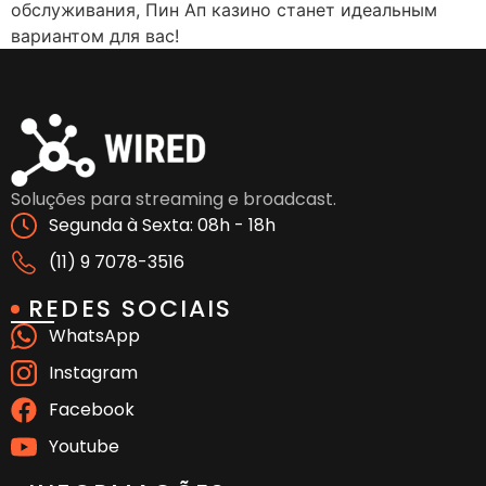
обслуживания, Пин Ап казино станет идеальным
вариантом для вас!
Soluções para streaming e broadcast.
Segunda à Sexta: 08h - 18h
(11) 9 7078-3516
REDES SOCIAIS
WhatsApp
Instagram
Facebook
Youtube