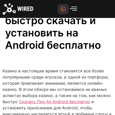
Пин Ап казино: как
быстро скачать и
установить на
Android бесплатно
Казино в настоящее время становятся все более
популярными среди игроков, и одной из платформ,
которая привлекает внимание, является онлайн-
казино. В этом обзоре мы остановимся на важных
аспектах выбора казино, а также на том, как можно
быстро
Скачать Пин Ап Android бесплатно
и
установить приложение для Android, чтобы
максимально насладиться игрой в любимые слоты и