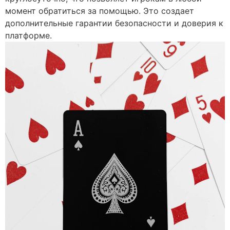
момент обратиться за помощью. Это создает
дополнительные гарантии безопасности и доверия к
платформе.