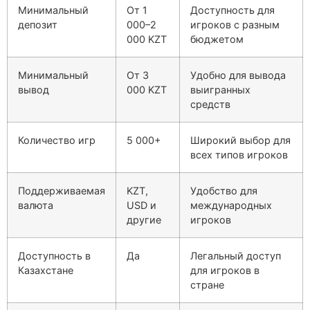
Минимальный
От 1
Доступность для
депозит
000–2
игроков с разным
000 KZT
бюджетом
Минимальный
От 3
Удобно для вывода
вывод
000 KZT
выигранных
средств
Количество игр
5 000+
Широкий выбор для
всех типов игроков
Поддерживаемая
KZT,
Удобство для
валюта
USD и
международных
другие
игроков
Доступность в
Да
Легальный доступ
Казахстане
для игроков в
стране