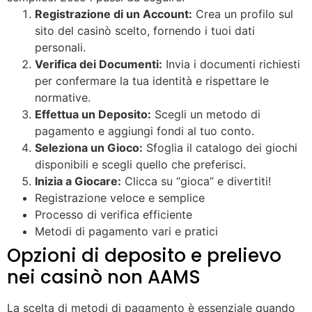
Registrazione di un Account:
Crea un profilo sul
sito del casinò scelto, fornendo i tuoi dati
personali.
Verifica dei Documenti:
Invia i documenti richiesti
per confermare la tua identità e rispettare le
normative.
Effettua un Deposito:
Scegli un metodo di
pagamento e aggiungi fondi al tuo conto.
Seleziona un Gioco:
Sfoglia il catalogo dei giochi
disponibili e scegli quello che preferisci.
Inizia a Giocare:
Clicca su “gioca” e divertiti!
Registrazione veloce e semplice
Processo di verifica efficiente
Metodi di pagamento vari e pratici
Opzioni di deposito e prelievo
nei casinò non AAMS
La scelta di metodi di pagamento è essenziale quando