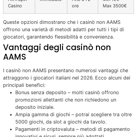
Casino
ore
Max 3500€
Queste opzioni dimostrano che i casinò non AAMS
offrono una varietà di metodi adatti per tutti i tipi di
giocatori, garantendo flessibilità e convenienza.
Vantaggi degli casinò non
AAMS
I casinò non AAMS presentano numerosi vantaggi che
attraggono i giocatori italiani nel 2026. Ecco alcuni dei
principali benefici:
Bonus senza deposito – molti casinò offrono
promozioni allettanti che non richiedono un
deposito iniziale.
Ampia gamma di giochi – potrai scegliere tra oltre
5000 giochi, da slot a giochi da tavolo.
Pagamenti in criptovaluta – metodi di pagamento
innovativi e sicuri, sempre più adottati.