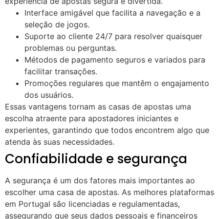
experiência de apostas segura e divertida.
Interface amigável que facilita a navegação e a
seleção de jogos.
Suporte ao cliente 24/7 para resolver quaisquer
problemas ou perguntas.
Métodos de pagamento seguros e variados para
facilitar transações.
Promoções regulares que mantêm o engajamento
dos usuários.
Essas vantagens tornam as casas de apostas uma
escolha atraente para apostadores iniciantes e
experientes, garantindo que todos encontrem algo que
atenda às suas necessidades.
Confiabilidade e segurança
A segurança é um dos fatores mais importantes ao
escolher uma casa de apostas. As melhores plataformas
em Portugal são licenciadas e regulamentadas,
assegurando que seus dados pessoais e financeiros