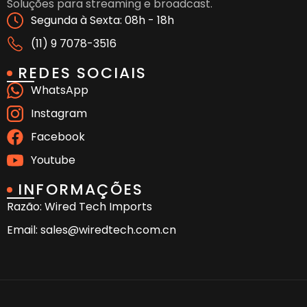
Soluções para streaming e broadcast.
Segunda à Sexta: 08h - 18h
(11) 9 7078-3516
REDES SOCIAIS
WhatsApp
Instagram
Facebook
Youtube
INFORMAÇÕES
Razão: Wired Tech Imports
Email: sales@wiredtech.com.cn