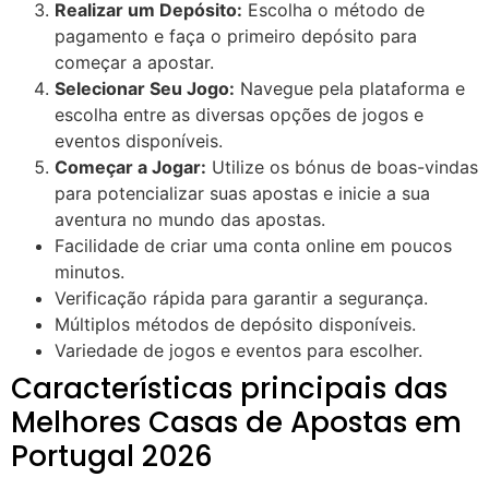
Realizar um Depósito:
Escolha o método de
pagamento e faça o primeiro depósito para
começar a apostar.
Selecionar Seu Jogo:
Navegue pela plataforma e
escolha entre as diversas opções de jogos e
eventos disponíveis.
Começar a Jogar:
Utilize os bónus de boas-vindas
para potencializar suas apostas e inicie a sua
aventura no mundo das apostas.
Facilidade de criar uma conta online em poucos
minutos.
Verificação rápida para garantir a segurança.
Múltiplos métodos de depósito disponíveis.
Variedade de jogos e eventos para escolher.
Características principais das
Melhores Casas de Apostas em
Portugal 2026