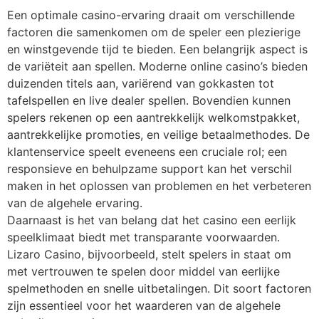
Een optimale casino-ervaring draait om verschillende
factoren die samenkomen om de speler een plezierige
en winstgevende tijd te bieden. Een belangrijk aspect is
de variëteit aan spellen. Moderne online casino’s bieden
duizenden titels aan, variërend van gokkasten tot
tafelspellen en live dealer spellen. Bovendien kunnen
spelers rekenen op een aantrekkelijk welkomstpakket,
aantrekkelijke promoties, en veilige betaalmethodes. De
klantenservice speelt eveneens een cruciale rol; een
responsieve en behulpzame support kan het verschil
maken in het oplossen van problemen en het verbeteren
van de algehele ervaring.
Daarnaast is het van belang dat het casino een eerlijk
speelklimaat biedt met transparante voorwaarden.
Lizaro Casino, bijvoorbeeld, stelt spelers in staat om
met vertrouwen te spelen door middel van eerlijke
spelmethoden en snelle uitbetalingen. Dit soort factoren
zijn essentieel voor het waarderen van de algehele