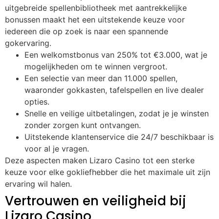
uitgebreide spellenbibliotheek met aantrekkelijke
bonussen maakt het een uitstekende keuze voor
iedereen die op zoek is naar een spannende
gokervaring.
Een welkomstbonus van 250% tot €3.000, wat je
mogelijkheden om te winnen vergroot.
Een selectie van meer dan 11.000 spellen,
waaronder gokkasten, tafelspellen en live dealer
opties.
Snelle en veilige uitbetalingen, zodat je je winsten
zonder zorgen kunt ontvangen.
Uitstekende klantenservice die 24/7 beschikbaar is
voor al je vragen.
Deze aspecten maken Lizaro Casino tot een sterke
keuze voor elke gokliefhebber die het maximale uit zijn
ervaring wil halen.
Vertrouwen en veiligheid bij
Lizaro Casino