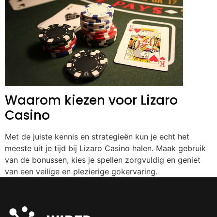
Waarom kiezen voor Lizaro
Casino
Met de juiste kennis en strategieën kun je echt het
meeste uit je tijd bij Lizaro Casino halen. Maak gebruik
van de bonussen, kies je spellen zorgvuldig en geniet
van een veilige en plezierige gokervaring.