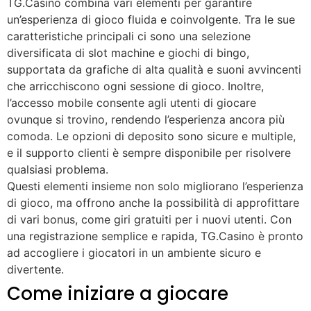
TG.Casino combina vari elementi per garantire
un’esperienza di gioco fluida e coinvolgente. Tra le sue
caratteristiche principali ci sono una selezione
diversificata di slot machine e giochi di bingo,
supportata da grafiche di alta qualità e suoni avvincenti
che arricchiscono ogni sessione di gioco. Inoltre,
l’accesso mobile consente agli utenti di giocare
ovunque si trovino, rendendo l’esperienza ancora più
comoda. Le opzioni di deposito sono sicure e multiple,
e il supporto clienti è sempre disponibile per risolvere
qualsiasi problema.
Questi elementi insieme non solo migliorano l’esperienza
di gioco, ma offrono anche la possibilità di approfittare
di vari bonus, come giri gratuiti per i nuovi utenti. Con
una registrazione semplice e rapida, TG.Casino è pronto
ad accogliere i giocatori in un ambiente sicuro e
divertente.
Come iniziare a giocare