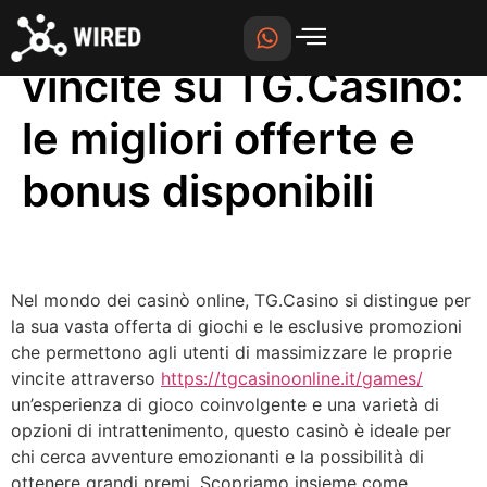
Massimizza le tue
vincite su TG.Casino:
le migliori offerte e
bonus disponibili
Nel mondo dei casinò online, TG.Casino si distingue per
la sua vasta offerta di giochi e le esclusive promozioni
che permettono agli utenti di massimizzare le proprie
vincite attraverso
https://tgcasinoonline.it/games/
un’esperienza di gioco coinvolgente e una varietà di
opzioni di intrattenimento, questo casinò è ideale per
chi cerca avventure emozionanti e la possibilità di
ottenere grandi premi. Scopriamo insieme come