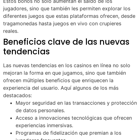
Estos bonos no solo aumentan el saldo de los
jugadores, sino que también les permiten explorar los
diferentes juegos que estas plataformas ofrecen, desde
tragamonedas hasta juegos en vivo con crupieres
reales.
Beneficios clave de las nuevas
tendencias
Las nuevas tendencias en los casinos en línea no solo
mejoran la forma en que jugamos, sino que también
ofrecen múltiples beneficios que enriquecen la
experiencia del usuario. Aquí algunos de los más
destacados:
Mayor seguridad en las transacciones y protección
de datos personales.
Acceso a innovaciones tecnológicas que ofrecen
experiencias inmersivas.
Programas de fidelización que premian a los