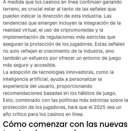
A medida que los casinos en línea continúan ganando
terreno, es crucial estar al tanto de las señales que
pueden indicar la dirección de esta industria. Las
tendencias que emergen incluyen la integración de la
realidad virtual, el uso de criptomonedas y la
implementación de regulaciones más estrictas que
aseguran la protección de los jugadores. Estas señales
no solo reflejan el crecimiento de la industria, sino
también un esfuerzo por ofrecer un entorno de juego
más seguro y accesible.
La adopción de tecnologías innovadoras, como la
inteligencia artificial, ayuda a personalizar la
experiencia del usuario, proporcionando
recomendaciones basadas en los hábitos de juego.
Esto, combinado con las políticas más estrictas sobre la
protección de los jugadores, hará que el 2025 sea un
año crítico para los casinos en línea.
Cómo comenzar con las nuevas