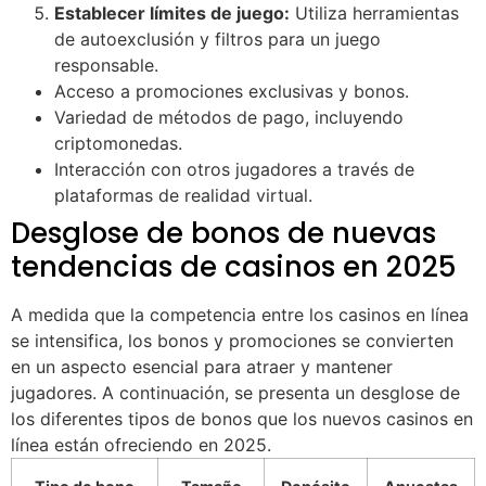
Establecer límites de juego:
Utiliza herramientas
de autoexclusión y filtros para un juego
responsable.
Acceso a promociones exclusivas y bonos.
Variedad de métodos de pago, incluyendo
criptomonedas.
Interacción con otros jugadores a través de
plataformas de realidad virtual.
Desglose de bonos de nuevas
tendencias de casinos en 2025
A medida que la competencia entre los casinos en línea
se intensifica, los bonos y promociones se convierten
en un aspecto esencial para atraer y mantener
jugadores. A continuación, se presenta un desglose de
los diferentes tipos de bonos que los nuevos casinos en
línea están ofreciendo en 2025.