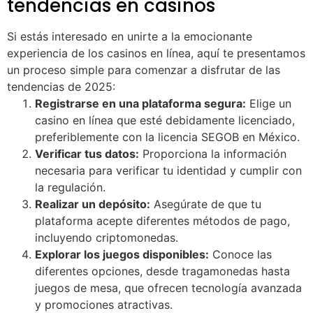
tendencias en casinos
Si estás interesado en unirte a la emocionante
experiencia de los casinos en línea, aquí te presentamos
un proceso simple para comenzar a disfrutar de las
tendencias de 2025:
Registrarse en una plataforma segura:
Elige un
casino en línea que esté debidamente licenciado,
preferiblemente con la licencia SEGOB en México.
Verificar tus datos:
Proporciona la información
necesaria para verificar tu identidad y cumplir con
la regulación.
Realizar un depósito:
Asegúrate de que tu
plataforma acepte diferentes métodos de pago,
incluyendo criptomonedas.
Explorar los juegos disponibles:
Conoce las
diferentes opciones, desde tragamonedas hasta
juegos de mesa, que ofrecen tecnología avanzada
y promociones atractivas.